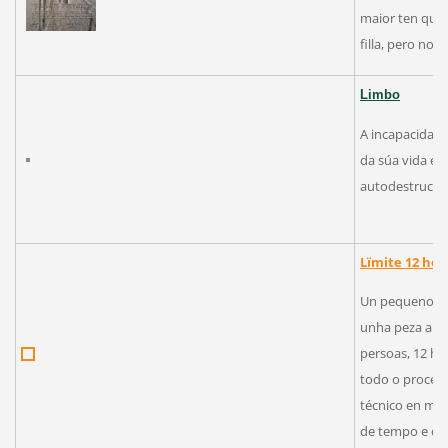
maior ten que d
filla, pero no
Limbo
A incapacidade
da súa vida em
autodestru
Lïmite 12 hor
Un pequeno eq
unha peza audi
persoas, 12 hor
todo o proceso
técnico en med
de tempo e cu