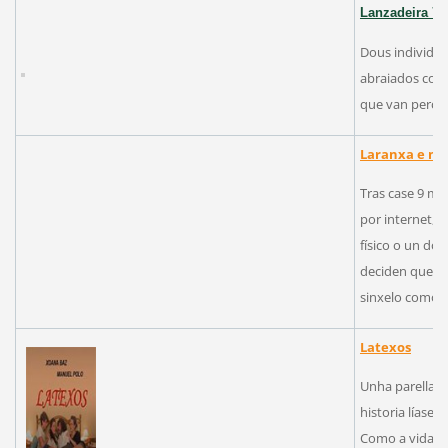
Lanzadeira 7
Dous individuo
abraiados co 
que van perco
Laranxa e me
Tras case 9 me
por internet, 
físico o un do
deciden quedar
sinxelo como 
Latexos
Unha parella d
historia líase 
Como a vida 