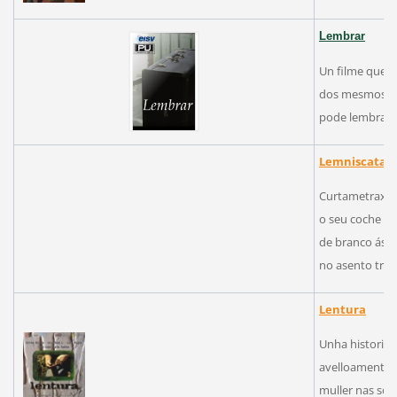
Lembrar
Un filme que tr
dos mesmos d
pode lembrar q
Lemniscata
Curtametraxe 
o seu coche a
de branco ás q
no asento tras
Lentura
Unha historia
avelloamento d
muller nas soc