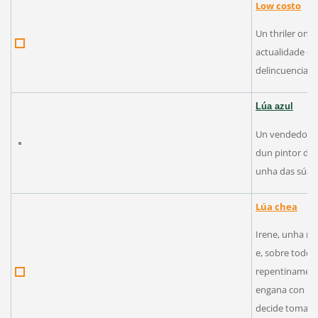
Low costo
Un thriler ond
actualidade co
delincuencia xu
Lúa
azul
Un vendedor de
dun pintor de 
unha das súas 
Lúa chea
Irene, unha mu
e, sobre todo,
repentinamente
engana con Mel
decide tomar ca