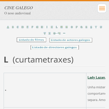
CINE GALEGO
O noso audiovisual
L
(curtametraxes)
Lady
Lazarus
Unha misteriosa
comportamento
separa. Amor e