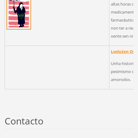
altas horas d
medicamento d
farmacéutico 
non ter a rece
xente sen nin
Lvoluten Osk
Unha historia 
pesimismo de c
amorodos.
Contacto