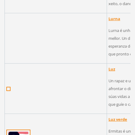
xeito, o dano q
Lurna
Lurna é unha 
mellor. Un día
esperanza de 
que pronto des
Luz
Un rapaz e unh
afrontar o día 
súas vidas a mo
que guíe o cam
Luz verde
Ermitas é unha