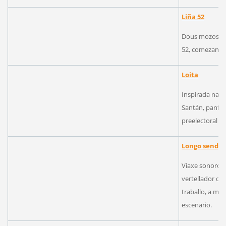
Liña 52
Dous mozos ac
52, comezan a f
Loita
Inspirada na o
Santán, panfle
preelectoral d
Longo sendei
Viaxe sonoro e
vertellador d
traballo, a mo
escenario.