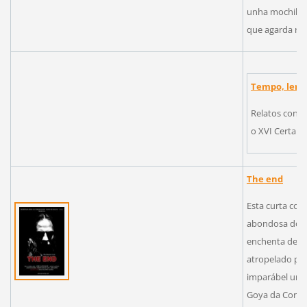
unha mochila e
que agarda ree
Tempo, lemb
Relatos conta
o XVI Certame
The end
Esta curta com
abondosa dose
enchenta de in
atropelado por
imparábel unha
Goya da Coru