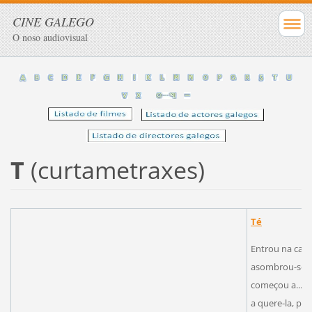
CINE GALEGO
O noso audiovisual
T
(curtametraxes)
Té
Entrou na cafe
asombrou-se e 
começou a..., 
a quere-la, pe