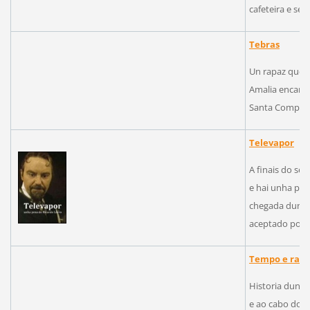
cafeteira e sen
Tebras
Un rapaz que c
Amalia encamad
Santa Compaña.
Televapor
A finais do sé
e hai unha pri
chegada dun tr
aceptado polo 
Tempo e raíc
Historia dunha
e ao cabo dos a