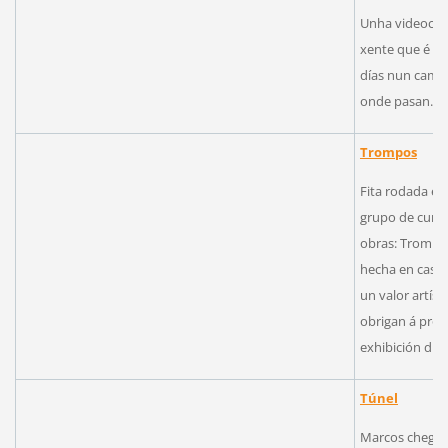
Unha videocrea
xente que é qu
días nun camiñ
onde pasan.
Trompos
Fita rodada en
grupo de curta
obras: Trompos
hecha en casa 
un valor artíst
obrigan á pro
exhibición dun
Túnel
Marcos chega a