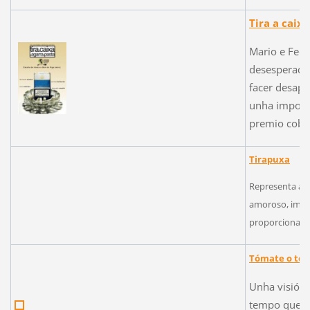
Tira a caixa
Mario e Fede
desesperados
facer desapa
unha import
premio cobr
Tirapuxa
Representa a i
amoroso, impl
proporcional 
Tómate o te
Unha visión 
tempo que p