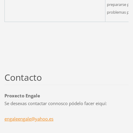
prepararse par
problemas para
Contacto
Proxecto Engale
Se desexas contactar connosco pódelo facer eiquí:
engaleen
gale@yah
oo.es