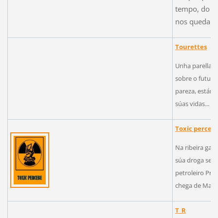
tempo, do t
nos queda po
Tourettes
Unha parella d
sobre o futuro
pareza, están 
súas vidas... 
Toxic perceb
Na ribeira gal
súa droga se v
petroleiro Pre
chega de Madri
T_R