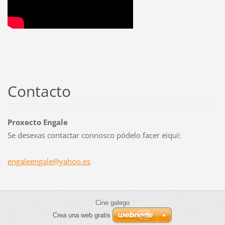
Contacto
Proxecto Engale
Se desexas contactar connosco pódelo facer eiquí:
engaleen
gale@yah
oo.es
Cine galego
Crea una web gratis