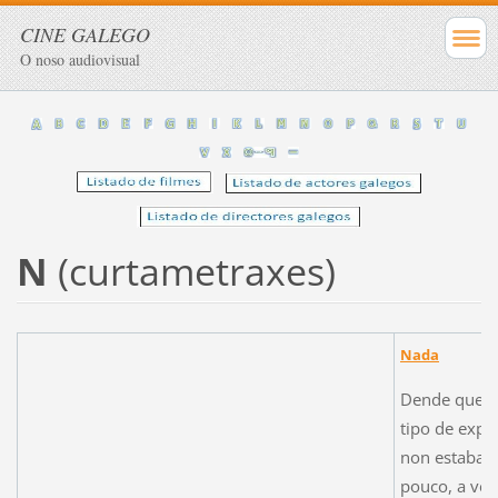
CINE GALEGO
O noso audiovisual
N
(curtametraxes)
Nada
Dende que m
tipo de expli
non estaba f
pouco, a ver