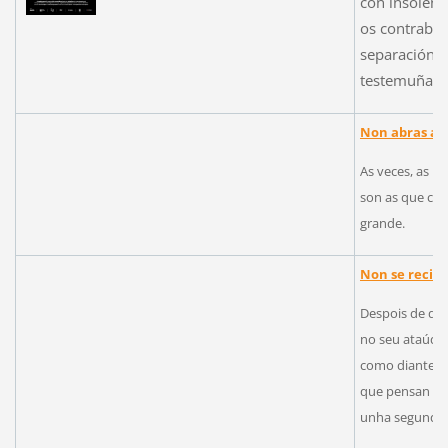
con insolenc
os contraba
separación. A
testemuñas m
Non abras a 
As veces, as 
son as que che
grande.
Non se recibe
Despois de dei
no seu ataúde,
como diante de
que pensan del
unha segunda 