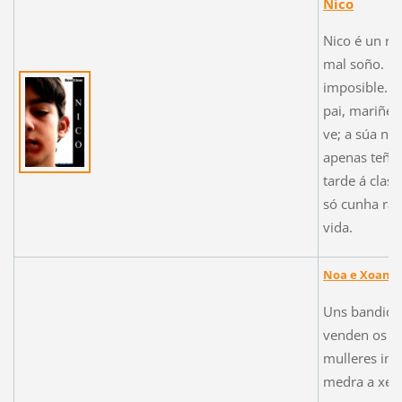
Nico
Nico é un r
mal soño. Un
imposible. V
pai, mariñei
ve; a súa nai
apenas teñe
tarde á clas
só cunha rap
vida.
Noa e Xoana
Uns bandidos
venden os se
mulleres im
medra a xenr