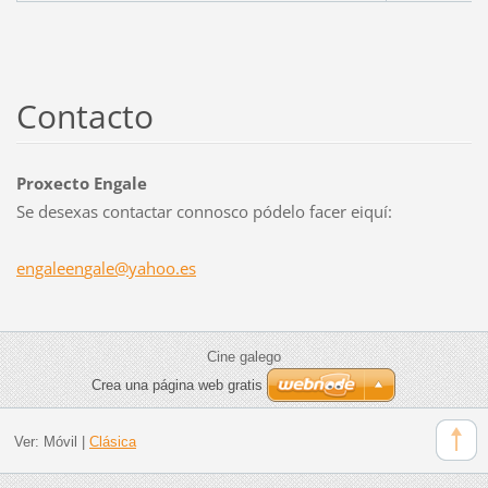
Contacto
Proxecto Engale
Se desexas contactar connosco pódelo facer eiquí:
engaleen
gale@yah
oo.es
Cine galego
Crea una página web gratis
Ver:
Móvil
|
Clásica