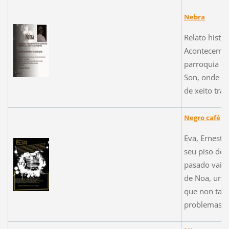
Nebra
Relato histó
Aconteceme
parroquia de
Son, onde a 
de xeito tráx
Negro café
Eva, Ernesto
seu piso de 
pasado vaille
de Noa, unh
que non tard
problemas.