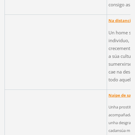
consigo as p
Na distancia
Un home sen
individuo, q
crecemento s
a súa cultur
sumerxirse n
cae na desor
todo aquelo 
Naipe de san
Unha prostituta
acompañada de
unha desgraza 
cadansúa misió