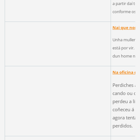
a partir daí t
conforme os cá
Nai que non 
Unha muller da
está por vir. 
dun home nun
Na oficina de
Perdiches al
cando ou ond
perdeu a lin
coñeceu á qu
agora tenta 
perdidos.