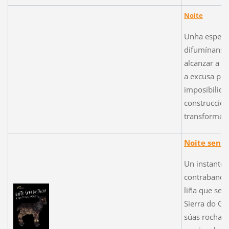
Noite
Unha espesa 
difumínanse
alcanzar a v
a excusa per
imposibilida
construcción
transformars
Noite sen d
Un instante 
contrabando 
liña que sepa
Sierra do Ge
súas rochas 