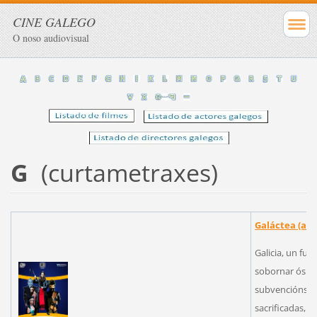
CINE GALEGO
O noso audiovisual
G
(curtametraxes)
Galáctea (a c
Galicia, un fu
sobornar ós s
subvencións: a
sacrificadas, 