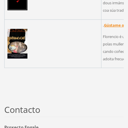
dous irmáns q
coa súa tradici
.
Gústame o c
Florencio é u
polas mulleres
cando coñece a
adoita frecuen
Contacto
Proxecto Engale