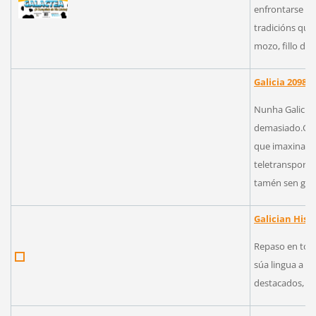
enfrontarse a 
tradicións que
mozo, fillo de G
Galicia 2098
Nunha Galicia
demasiado.Gali
que imaxina u
teletransporta
tamén sen gal
Galician Hist
Repaso en ton 
súa lingua a t
destacados, de