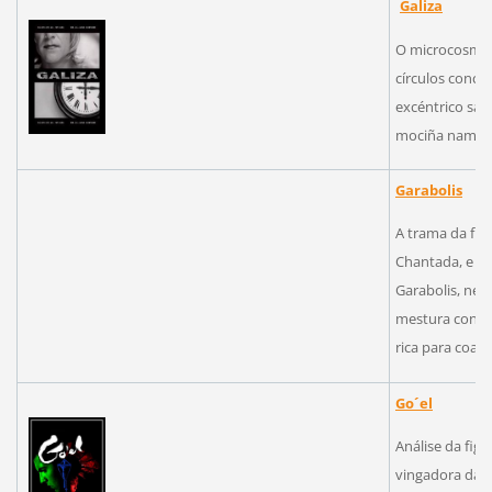
Galiza
O microcosmos
círculos concé
excéntrico sax
mociña namora
Garabolis
A trama da fit
Chantada, e tr
Garabolis, nen
mestura con es
rica para coa s
Go´el
Análise da figu
vingadora da f