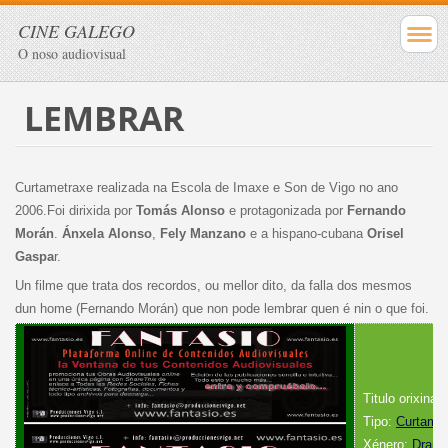
CINE GALEGO
O noso audiovisual
LEMBRAR
Curtametraxe realizada na Escola de Imaxe e Son de Vigo no ano
2006.Foi dirixida por
Tomás Alonso
e protagonizada por
Fernando
Morán
.
Ánxela Alonso
,
Fely Manzano
e a hispano-cubana
Orisel
Gaspa
r.
Un filme que trata dos recordos, ou mellor dito, da falla dos mesmos
dun home (Fernando Morán) que non pode lembrar quen é nin o que foi.
Titulo orixinal
Tipo:
Curtamet
Xénero:
Dram