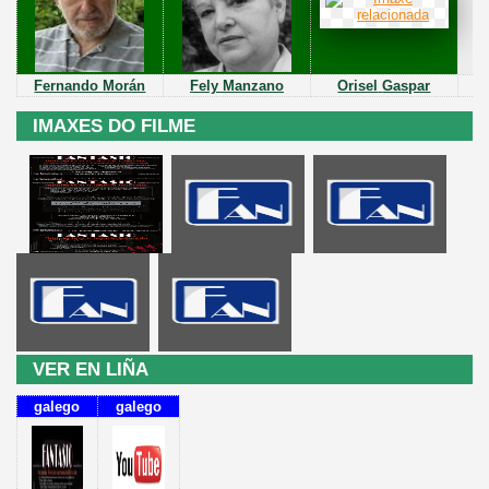
Fernando Morán
Fely Manzano
Orisel
Gaspar
IMAXES DO FILME
VER EN LIÑA
galego
galego