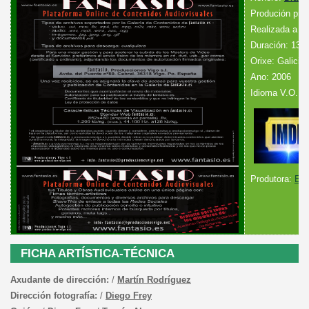
Produción pro
Realizada a co
Duración: 13´
Orixe: Galicia
Ano: 2006
Idioma V.O.: G
Produtora:
Esc
FICHA ARTÍSTICA-TÉCNICA
Axudante de dirección:
/
Martín Rodríguez
Dirección fotografía:
/
Diego Frey