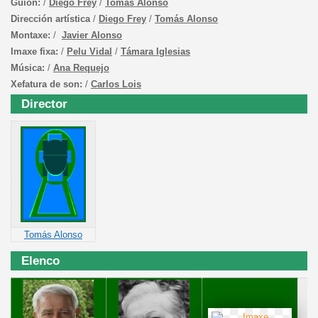
Guión:
/
Diego Frey
/
Tomás Alonso
Dirección artística
/
Diego Frey
/
Tomás Alonso
Montaxe:
/
Javier Alonso
Imaxe fixa:
/
Pelu Vidal
/
Támara Iglesias
Música:
/
Ana Requejo
Xefatura de son:
/
Carlos Lois
Director
Tomás Alonso
Elenco