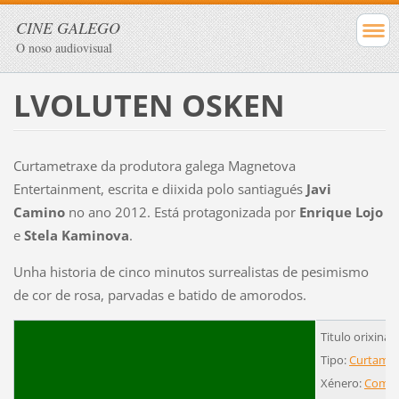
CINE GALEGO
O noso audiovisual
LVOLUTEN OSKEN
Curtametraxe da produtora galega Magnetova
Entertainment, escrita e diixida polo santiagués
Javi
Camino
no ano 2012. Está protagonizada por
Enrique Lojo
e
Stela Kaminova
.
Unha historia de cinco minutos surrealistas de pesimismo
de cor de rosa, parvadas e batido de amorodos.
Titulo orixinal
Tipo:
Curtamet
Xénero:
Comed