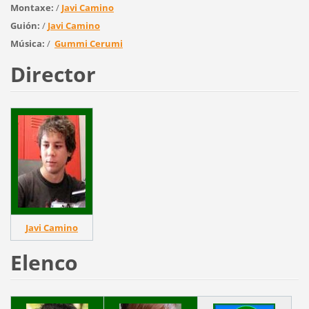
Montaxe:
/
Javi Camino
Guión:
/
Javi Camino
Música:
/
Gummi Cerumi
Director
Javi Camino
Elenco