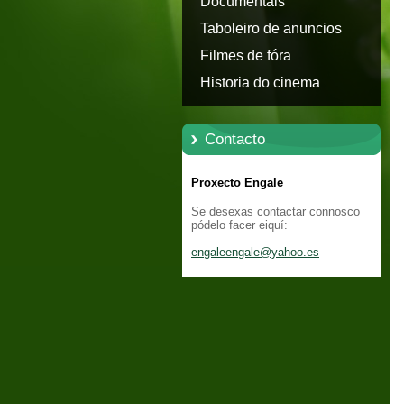
Documentais
Taboleiro de anuncios
Filmes de fóra
Historia do cinema
Contacto
Proxecto Engale
Se desexas contactar connosco
pódelo facer eiquí:
engaleen
gale@yah
oo.es