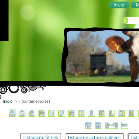
Inicio
M
Inicio
>
I (curtametraxes)