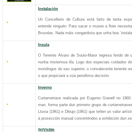
Instalación
Un Concelleiro de Cultura está farto de tanta exp
entende ninguén. Para sacar o museo a flote necesita
Bruxelas. Nada máis vangardista que unha boa `instala
Insula
O Tenente Álvaro de Souto-Maior regresa ferido de ul
nunha misteriosa illa. Logo dos especiais coidados do
monólogos do seu superior, o convalecente tenente e
o que propiciará a súa penúltima decisión.
Inverno
Curtametraxe realizada por Eugenio Granell no 1960
man, forma parte dun primeiro grupo de curtametraxes s
Lluvia (1961) e Dibujo (1961) que teñen un valor artís
á proxección manual converténdoo a exhibición dun xe
(In)Visible