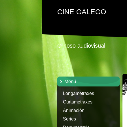
CINE GALEGO
O noso audiovisual
Menú
Longametraxes
Curtametraxes
Animación
Series