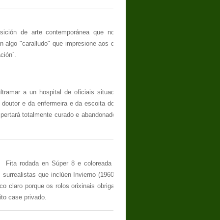
osición de arte contemporánea que non
n algo "caralludo" que impresione aos de
ción´.
tramar a un hospital de oficiais situado
 doutor e da enfermeira e da escoita dos
spertará totalmente curado e abandonado,
. Fita rodada en Súper 8 e coloreada a
urrealistas que inclúen Invierno (1960),
tico claro porque os rolos orixinais obrigan
ito case privado.