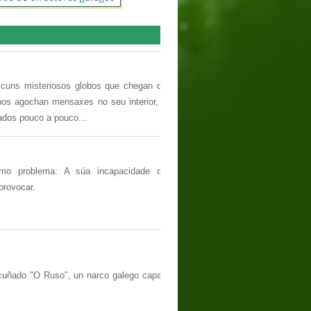
 cuns misteriosos globos que chegan do
os agochan mensaxes no seu interior, e
ados pouco a pouco...
smo problema: A súa incapacidade de
provocar.
 cuñado "O Ruso", un narco galego capaz