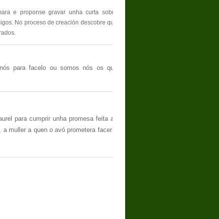
ra e proponse gravar unha curta sobre
igos. No proceso de creación descobre que
rados.
 nós para facelo ou somos nós os que
rel para cumprir unha promesa feita ao
, a muller a quen o avó prometera facer a