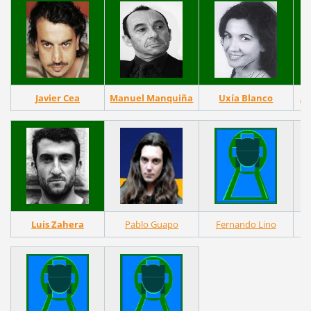
Javier Cea
Manuel Manquiña
Uxía Blanco
An
Luis Zahera
Pablo Guapo
Fernando Lino
F