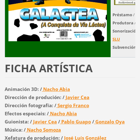
Préstamo
/
Ce
Produtora
/
P
Sonorización,
SLU
Subvención o
FICHA ARTÍSTICA
Animación 3D: /
Nacho Abia
Dirección de produción: /
Javier Cea
Dirección fotografía: /
Sergio Franco
Efectos especiais: /
Nacho Abia
Guionista: /
Javier Cea
/
Pablo Guapo
/
Gonzalo Oya
Música: /
Nacho Somoza
Xefatura de produción: /
José Luís González