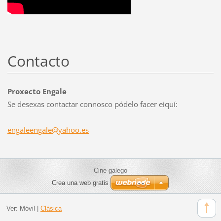
Contacto
Proxecto Engale
Se desexas contactar connosco pódelo facer eiquí:
engaleen
gale@yah
oo.es
Cine galego
Crea una web gratis
Ver:
Móvil
|
Clásica