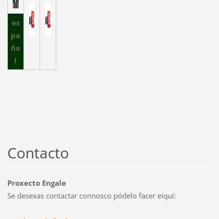
es
pa
ño
l
Contacto
Proxecto Engale
Se desexas contactar connosco pódelo facer eiquí: