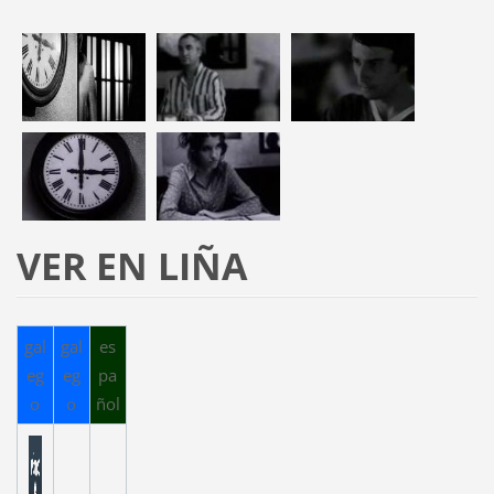
VER EN LIÑA
gal
gal
es
eg
eg
pa
o
o
ñol