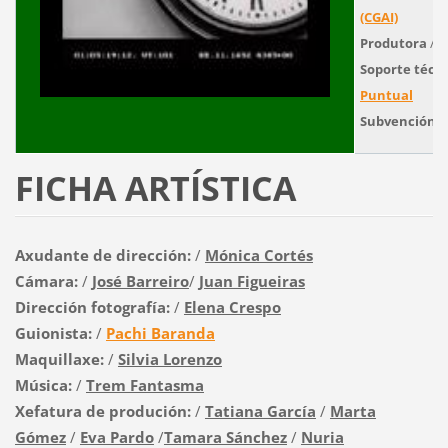
(CGAI)
Produtora
/
E
Soporte técni
Puntual
Subvención o
FICHA ARTÍSTICA
Axudante de dirección:
/
Mónica Cortés
Cámara:
/
José Barreiro
/
Juan Figueiras
Dirección fotografía:
/
Elena Crespo
Guionista:
/
Pachi Baranda
Maquillaxe:
/
Silvia Lorenzo
Música:
/
Trem Fantasma
Xefatura de produción:
/
Tatiana García
/
Marta
Gómez
/
Eva Pardo
/
Tamara Sánchez
/
Nuria