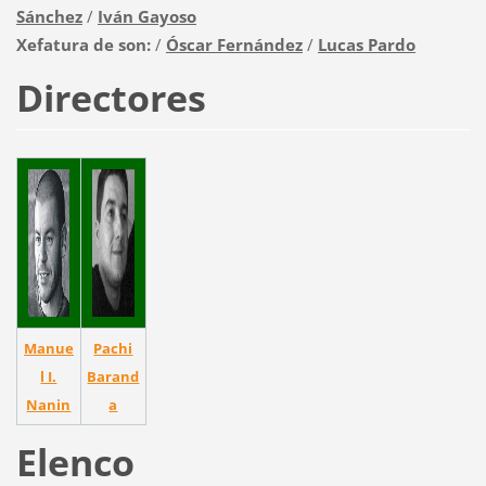
Sánchez
/
Iván Gayoso
Xefatura de son:
/
Óscar Fernández
/
Lucas Pardo
Directores
Manue
Pachi
l I.
Barand
Nanin
a
Elenco