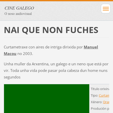
CINE GALEGO
O noso audiovisual
NAI QUE NON FUCHES
Curtametraxe con aires de intriga dirixida por
Manuel
Macou
no 2003.
Unha muller da Arxentina, un galego e un neno que está por
vir. Toda unha vida pode pasar pola cabeza dun home nuns
segundos
Titulo orixinal
Tipo:
Curtamet
Xénero:
Dram
Produción pro