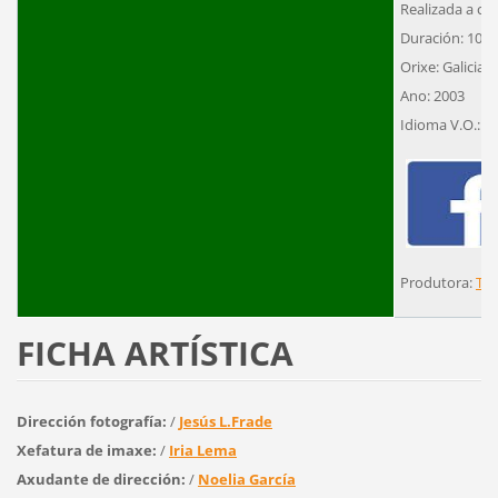
Realizada a cor
Duración: 10´
Orixe: Galicia
Ano: 2003
Idioma V.O.: G
Produtora:
Tea
FICHA ARTÍSTICA
Dirección fotografía:
/
Jesús L.Frade
Xefatura de imaxe:
/
Iria Lema
Axudante de dirección:
/
Noelia García