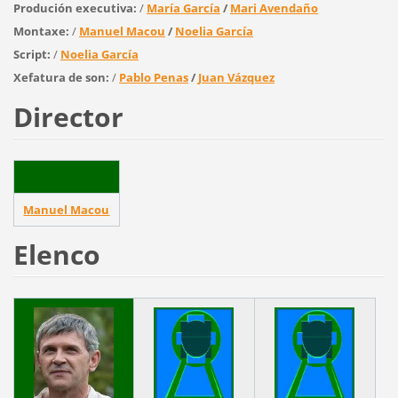
Produción executiva:
/
María García
/
Mari Avendaño
Montaxe:
/
Manuel Macou
/
Noelia García
Script:
/
Noelia García
Xefatura de son:
/
Pablo Penas
/
Juan Vázquez
Director
Manuel Macou
Elenco