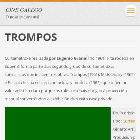
CINE GALEGO
O noso audiovisual
TROMPOS
Curtametraxe realizada por
Eugenio Granell
no 1961. Fita rodada en
Súper 8, forma parte dun segundo grupo de curtametraxes
surrealistas que inclúen tres obras: Trompos (1961), Middlebury (1962)
e Película hecha en casa con pelota y muñeca (1962), que teñen un
valor artístico claro porque os rolos orixinais obrigan á proxección
manual converténdoo a exhibición dun xeito case privado.
Titulo orixina
Tipo:
Curtamet
Xénero: Artísti
Produción pro