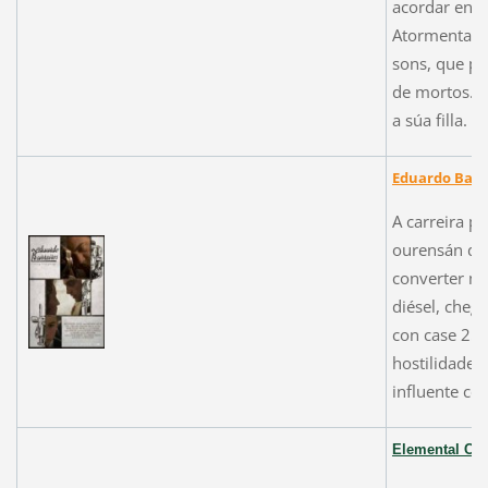
acordar enté
Atormentada 
sons, que po
de mortos. E
a súa filla.
Eduardo Barre
A carreira p
ourensán de
converter mo
diésel, cheg
con case 25.
hostilidade 
influente co
Elemental
Chi