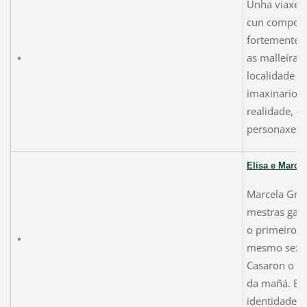
Unha viaxe 
cun comport
fortemente p
as malleíras
localidade c
imaxinario, 
realidade, o
personaxes r
Elisa
e
Marcel
Marcela Grac
mestras gale
o primeiro 
mesmo sexo 
Casaron o 8 
da mañá. Eli
identidade 