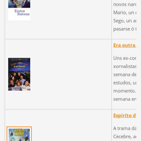
novos narcot
Mario, un ex
Sego, un ant
pasarse ó tr
Era outra v
Uns ex-comp
xornalistas 
semana desp
estudos, unh
momento. A 
semana ente
Espirito do
A trama da p
Cecebre, ao 