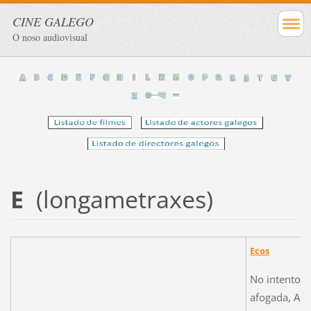
CINE GALEGO
O noso audiovisual
E
(longametraxes)
Ecos
No intento po
afogada, Al