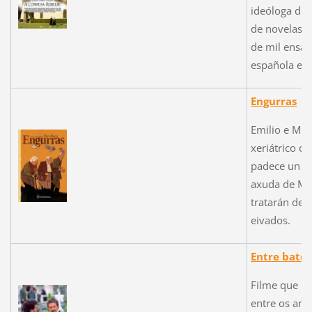
ideóloga do
de novelas, l
de mil ensai
española e i
Engurras
Emilio e Mig
xeriátrico q
padece un pr
axuda de Mi
tratarán de 
eivados.
Entre batea
Filme que na
entre os ant