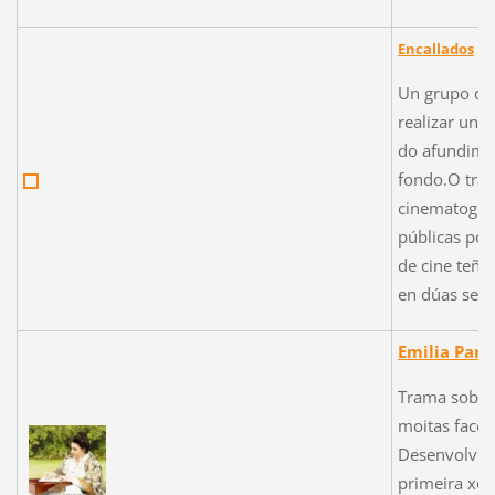
Encallados
Un grupo de
realizar un f
do afundime
fondo.
O tras
cinematográf
públicas pou
de cine teña
en dúas sem
Emilia Pard
Trama sobre 
moitas facet
Desenvolveu 
primeira xor