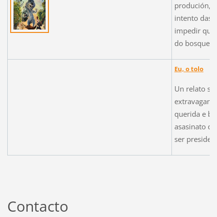
produción,O
intento das
impedir que 
do bosque.
Eu, o tolo
Un relato sur
extravagante
querida e be
asasinato do
ser presiden
Contacto