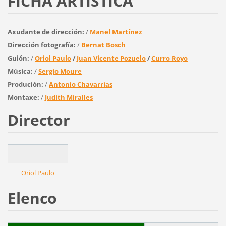
FICHA ARTÍSTICA
Axudante de dirección:
/
Manel Martínez
Dirección fotografía:
/
Bernat Bosch
Guión:
/
Oriol Paulo
/
Juan Vicente Pozuelo
/
Curro Royo
Música:
/
Sergio Moure
Produción:
/
Antonio Chavarrías
Montaxe:
/
Judith Miralles
Director
Oriol Paulo
Elenco