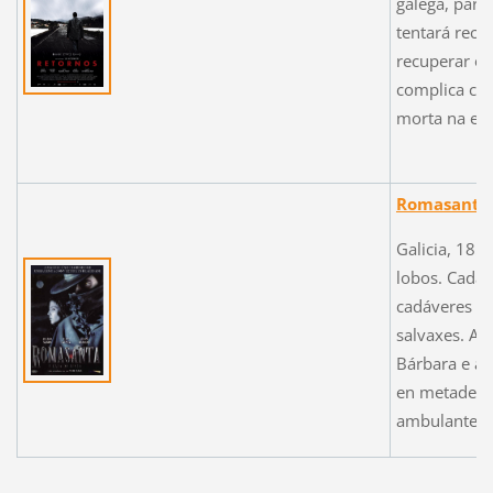
galega, para 
tentará reco
recuperar o 
complica can
morta na est
Romasanta, 
Galicia, 185
lobos. Cada 
cadáveres mu
salvaxes. A 
Bárbara e a 
en metade d
ambulante e 