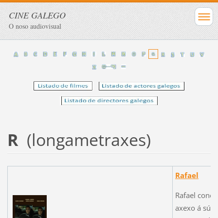
CINE GALEGO
O noso audiovisual
R
(longametraxes)
Rafael
Rafael concil
axexo á súa 