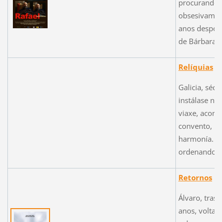
procurando n
obsesivament
anos despois
de Bárbara co
Relíquias
Galicia, sécu
instálase nu
viaxe, acomp
convento, re
harmonía. P
ordenando ca
Retornos
Álvaro, tras
anos, volta 