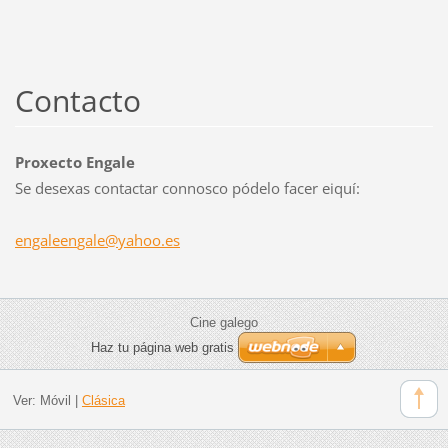
Contacto
Proxecto Engale
Se desexas contactar connosco pódelo facer eiquí:
engaleen
gale@yah
oo.es
Cine galego
Haz tu página web gratis
Ver:
Móvil
|
Clásica