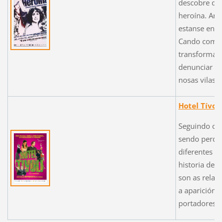
descobre que 
heroína. Arr
estanse enc
Cando comeza
transforman
denunciar a 
nosas vilas
Hotel Tívoli
Seguindo o i
sendo perdid
diferentes l
historia de 
son as relac
a aparición 
portadores d