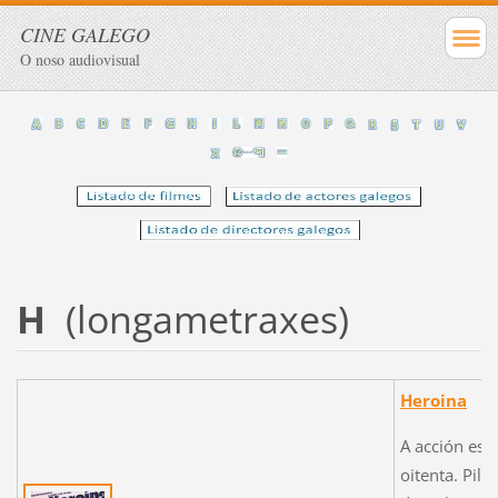
CINE GALEGO
O noso audiovisual
H
(longametraxes)
Heroina
A acción est
oitenta. Pil