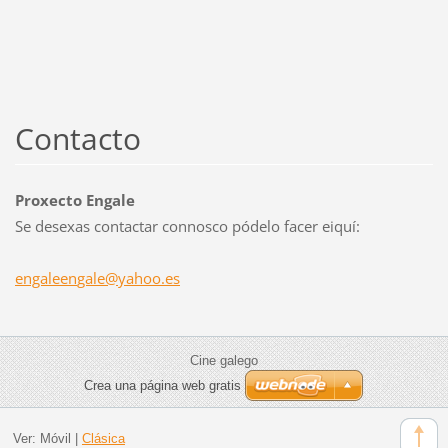
Contacto
Proxecto Engale
Se desexas contactar connosco pódelo facer eiquí:
engaleen
gale@yah
oo.es
Cine galego
Crea una página web gratis
Ver:
Móvil
|
Clásica