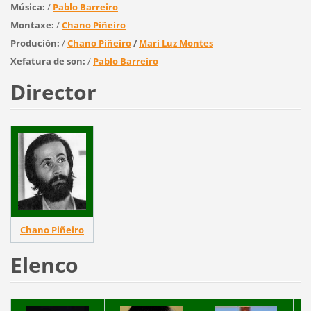
Música:
/
Pablo Barreiro
Montaxe:
/
Chano Piñeiro
Produción:
/
Chano Piñeiro
/
Mari Luz Montes
Xefatura de son:
/
Pablo Barreiro
Director
Chano Piñeiro
Elenco