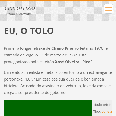
CINE GALEGO
O noso audiovisual
EU, O TOLO
Primeira longametraxe de
Chano Piñeiro
feita no 1978, e
estreada en Vigo o 12 de marzo de 1982. Está
protagonizada polo esteirán
Xosé Olveira "Pico"
.
Un relato surrealista e metafísico en torno a un extravagante
personaxe, "Eu". "Eu" casa coa súa querida e ben amada
bicicleta. Acusado do asasinato do vehículo, foxe da cadea e
chega a ser presidente do goberno.
Titulo orixinal:
Tipo:
Longame