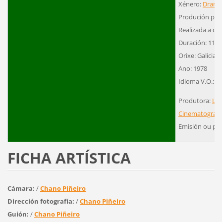
Xénero:
Dram
Produción pro
Realizada a cor
Duración: 110´
Orixe: Galicia
Ano: 1978
Idioma V.O.: G
Produtora:
Luc
Cinematográfic
Emisión ou pr
FICHA ARTÍSTICA
Cámara:
/
Chano Piñeiro
Dirección fotografía:
/
Chano Piñeiro
Guión:
/
Chano Piñeiro