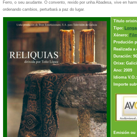
Ferro, o seu axudante. O convento, rexido por unha Abadesa, vive en har
ordenando cambios, perturbará a paz do lugar.
Titulo orixin
Tipo:
Longa
Xénero:
Film
Produción 
Realizada a 
Duración: 90
Orixe: Galic
Ano: 2009
Idioma V.O.
Importe sub
Emisión ou 