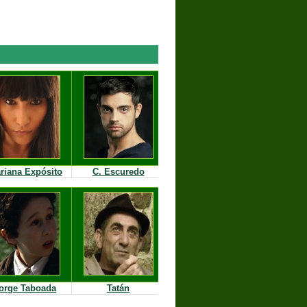
riana Expósito
C. Escuredo
orge Taboada
Tatán