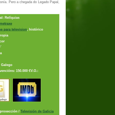
monía. Pero a chegada do Legado Papal,
al: Relíquias
metraxe
e para television
, histórico
propia
cor
´
ia
: Galego
vencións: 150.000 €V.O.:
proxección /
Televisión de Galicia