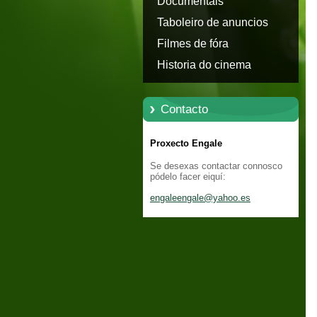
Documentais
Taboleiro de anuncios
Filmes de fóra
Historia do cinema
Contacto
Proxecto Engale
Se desexas contactar connosco
pódelo facer eiquí:
engaleen
gale@yah
oo.es