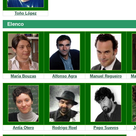
Toño López
Elenco
María Bouzas
Alfonso Agra
Manuel Regueiro
Ma
Antía Otero
Rodrigo Roel
Pepo Suevos
J