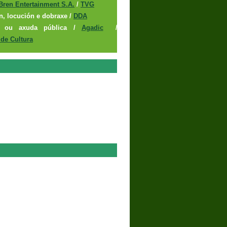
Bren Entertainment S.A.
/
TVG
n, locución e dobraxe /
DDA
n ou axuda pública /
Agadic
/
 de Cultura