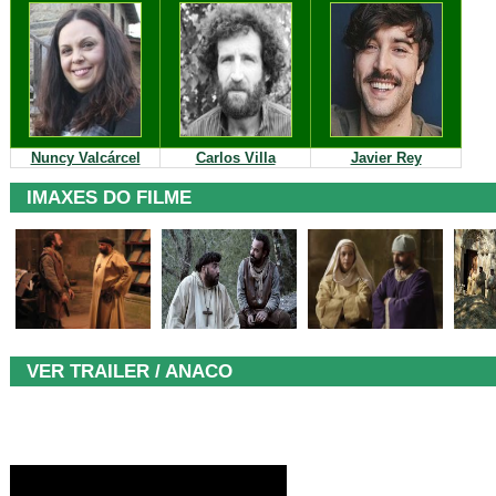
Nuncy Valcárcel
Carlos Villa
Javier Rey
IMAXES DO FILME
VER TRAILER / ANACO