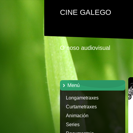
CINE GALEGO
O noso audiovisual
Menú
Longametraxes
Curtametraxes
Animación
Series