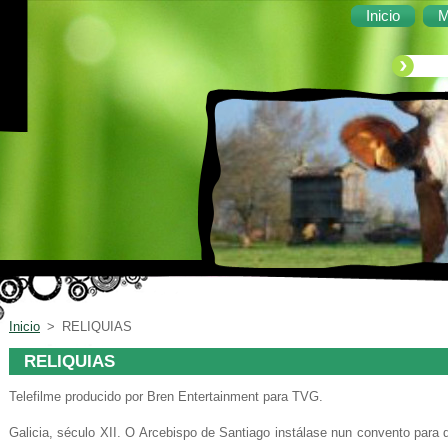
Inicio
M
Inicio
>
RELIQUIAS
RELIQUIAS
Telefilme producido por Bren Entertainment para TVG.
Galicia, século XII. O Arcebispo de Santiago instálase nun convento par