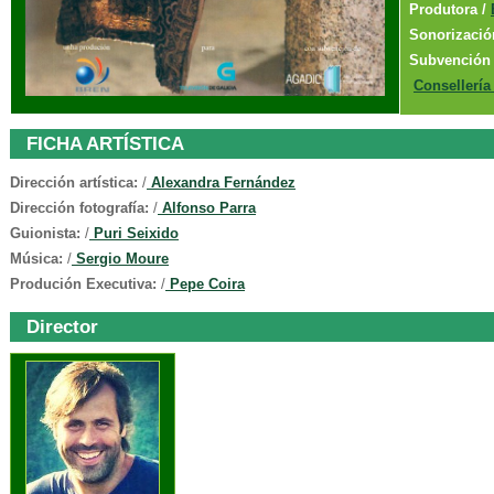
Produtora /
Sonorizació
Subvenció
Consellería
FICHA ARTÍSTICA
Dirección artística:
/
Alexandra Fernández
Dirección fotografía:
/
Alfonso Parra
Guionista:
/
Puri Seixido
Música:
/
Sergio Moure
Produción Executiva:
/
Pepe Coira
Director