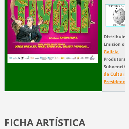
Distribuido
Emisión ou
Galicia
Produtora
Subvención
de Cultura
Presidencia
FICHA ARTÍSTICA