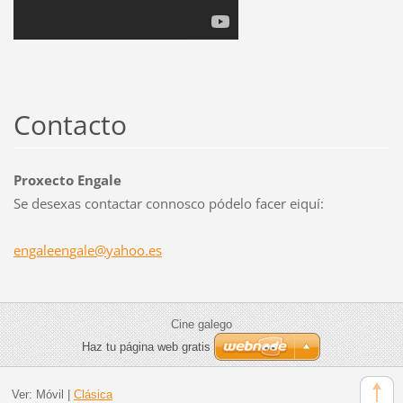
Contacto
Proxecto Engale
Se desexas contactar connosco pódelo facer eiquí:
engaleen
gale@yah
oo.es
Cine galego
Haz tu página web gratis
Ver:
Móvil
|
Clásica