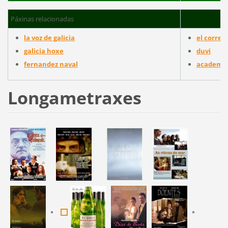
Páxinas relacionadas
la voz de galicia
el correo
galicia hoxe
duvi
fernandez naval
academia 
Longametraxes