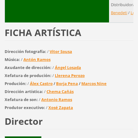
Distribuidora:
Benedeti
/
Lor
FICHA ARTÍSTICA
Dirección fotografía:
/
Vitor Sousa
Música:
/
Antón Ramos
Axudante de dirección:
/
Ángel Losada
Xefatura de produción:
/
Llerena Perozo
Produción:
/
Álex Castro
/
Borja Pena
/
Marcos Nine
Dirección artística:
/
Chema Cañás
Xefatura de son:
/
Antonio Ramos
Produtor executivo:
/
Xosé Zapata
Director