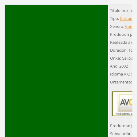
Titulo orixinal:
Tipo:
Curtamet
Xénero:
Comed
Produción pro
Realizada a cor
Duración: 16´
Orixe: Galicia
Ano: 2002
Idioma V.O.: G
Orzamento: 51
Produtora:
Lor
Subvención ou