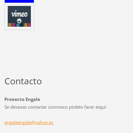
Contacto
Proxecto Engale
Se desexas contactar connosco pódelo facer eiquí:
engaleen
gale@yah
oo.es