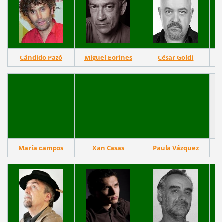
Cándido Pazó
Miguel Borines
César Goldi
María campos
Xan Casas
Paula Vázquez