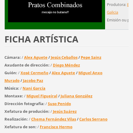
Produtora:
Edi
Galicia
Emisión ou pr
FICHA ARTÍSTICA
Cámara:
/
Alex Aguete
/
Jesús Ceballos
/
Pepe Sainz
Axudante de dirección:
/
Diego Méndez
Guión:
/
Xosé Cermeño
/
Alex Aguete
/
Miguel Anxo
Murado
/
Jacobo Paz
Música:
/
Nani García
Montaxe:
/
Miguel Figueiral
/
Juliana González
Dirección fotografía:
/
Suso Penido
Xefatura de produción:
/
Jesús Suárez
Realización:
/
Chema Fernández Vilas
/
Carlos Serrano
Xefatura de son:
/
Francisco Hermo