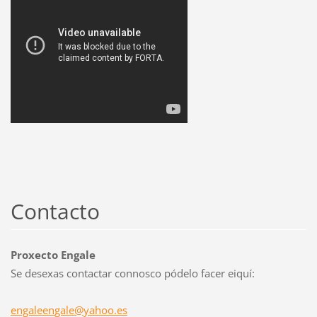
Contacto
Proxecto Engale
Se desexas contactar connosco pódelo facer eiquí:
engaleen
gale@yah
oo.es