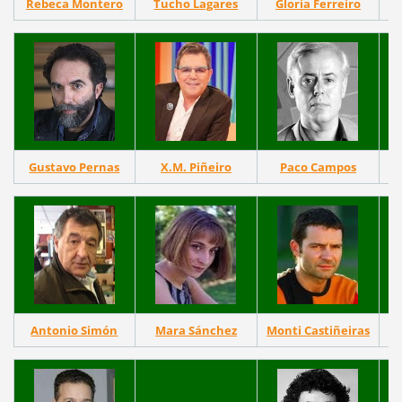
Rebeca Montero
Tucho Lagares
Gloria Ferreiro
Gustavo Pernas
X.M. Piñeiro
Paco Campos
Antonio Simón
Mara Sánchez
Monti Castiñeiras