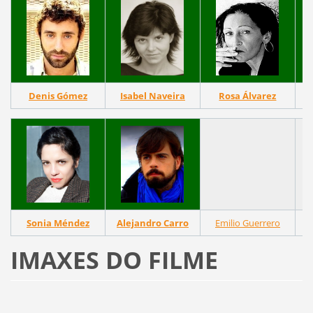
Denis Gómez
Isabel Naveira
Rosa Álvarez
Sonia Méndez
Alejandro Carro
Emilio Guerrero
IMAXES DO FILME