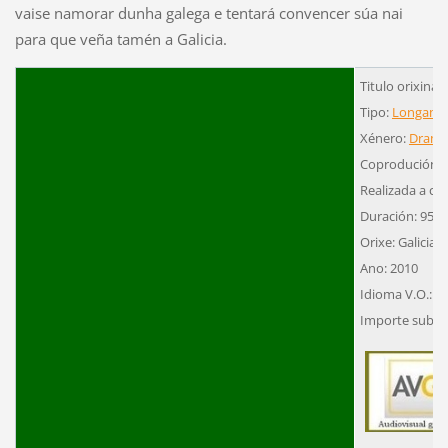
vaise namorar dunha galega e tentará convencer súa nai
para que veña tamén a Galicia.
Titulo orixinal
Tipo:
Longame
Xénero:
Dram
Coprodución
Realizada a cor
Duración: 95´
Orixe: Galicia-
Ano: 2010
Idioma V.O.: G
Importe subven