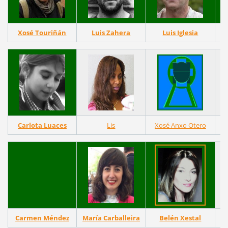
Xosé Touriñán
Luis Zahera
Luis Iglesia
Carlota Luaces
Lis
Xosé Anxo Otero
Carmen Méndez
María Carballeira
Belén Xestal