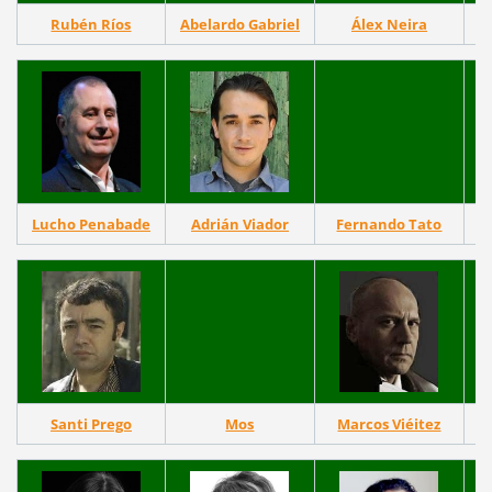
Rubén Ríos
Abelardo Gabriel
Álex Neira
Lucho Penabade
Adrián Viador
Fernando Tato
Santi Prego
Mos
Marcos Viéitez