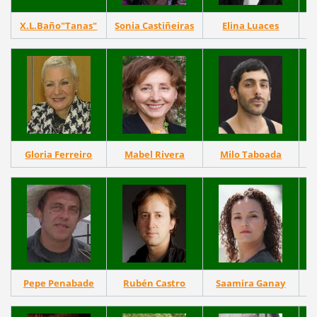
X.L.Baño"Tanas"
Sonia Castiñeiras
Elina Luaces
Gloria Ferreiro
Mabel Rivera
Milo Taboada
Pepe Penabade
Rubén Castro
Saamira Ganay