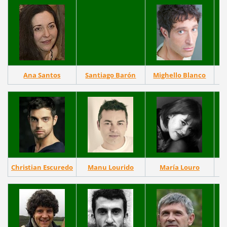
Ana Santos
Santiago Barón
Mighello Blanco
Christian Escuredo
Manu Lourido
María Louro