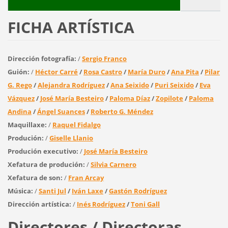
FICHA ARTÍSTICA
Dirección fotografía:
/
Sergio Franco
Guión:
/
Héctor Carré
/
Rosa Castro
/
María Duro
/
Ana Pita
/
Pilar
G. Rego
/
Alejandra Rodríguez
/
Ana Seixido
/
Puri Seixido
/
Eva
Vázquez
/
José María Besteiro
/
Paloma Díaz
/
Zopilote
/
Paloma
Andina
/
Ángel Suances
/
Roberto G. Méndez
Maquillaxe:
/
Raquel Fidalgo
Produción:
/
Giselle Llanio
Produción executivo:
/
José María Besteiro
Xefatura de produción:
/
Silvia Carnero
Xefatura de son:
/
Fran Arcay
Música:
/
Santi Jul
/
Iván Laxe
/
Gastón Rodríguez
Dirección artística:
/
Inés Rodríguez
/
Toni Gall
Directores / Directoras