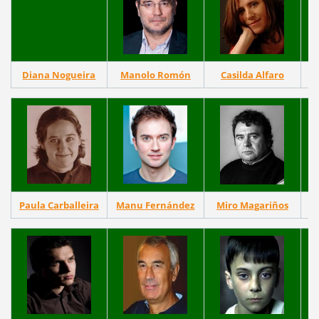
Diana Nogueira
Manolo Romón
Casilda Alfaro
Paula Carballeira
Manu Fernández
Miro Magariños