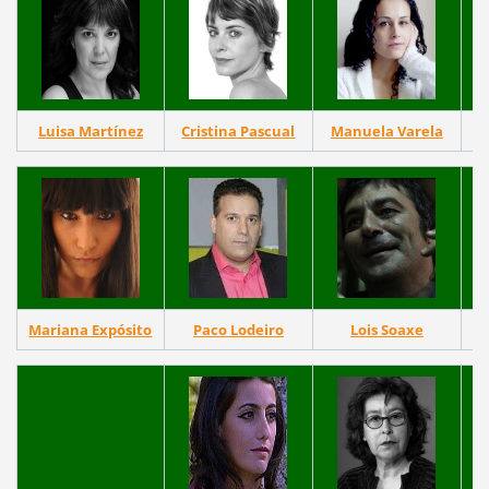
Luisa Martínez
Cristina Pascual
Manuela Varela
I
Mariana Expósito
Paco Lodeiro
Lois Soaxe