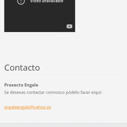
Contacto
Proxecto Engale
Se desexas contactar connosco pódelo facer eiquí:
engaleen
gale@yah
oo.es