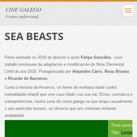
CINE GALEGO
O noso audiovisual
SEA BEASTS
Filme estreado no 2018 do director e actor
Felipe González
, cuxo
traballo orixinouse da adaptación e modificación do filme
Elemental
Child
do ano 2010. Protagonizado por
Alejandro Carro
,
Rosa Álvarez
e
Ricardo de Barreiros
.
Conta a historia de Amancio, un home de mediana idade cunha
mentalidade infantil que vive case illado coa súa nai, Elvira, cismática e
sobreprotectora, nunha zona da costa galega na que atopa casualmente
o seu particular tesouro, un obxecto que uns criminais tentarán
arrebatarlle.
Titulo orixinal
Tipo:
Longame