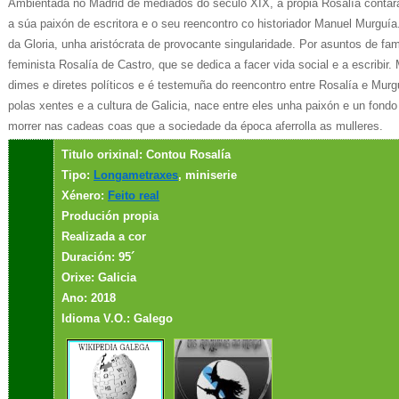
Ambientada no Madrid de mediados do século XIX, a propia Rosalía contará
a súa paixón de escritora e o seu reencontro co historiador Manuel Murguí
da Gloria, unha aristócrata de provocante singularidade. Por asuntos de fam
feminista Rosalía de Castro, que se dedica a facer vida social e a escribir.
dimes e diretes políticos e é testemuña do reencontro entre Rosalía e Mur
polas xentes e a cultura de Galicia, nace entre eles unha paixón e un fondo
morrer nas cadeas coas que a sociedade da época aferrolla as mulleres.
Titulo orixinal: Contou Rosalía
Tipo:
Longametraxes
, miniserie
Xénero:
Feito real
Produción propia
Realizada a cor
Duración: 95´
Orixe: Galicia
Ano: 2018
Idioma V.O.: Galego