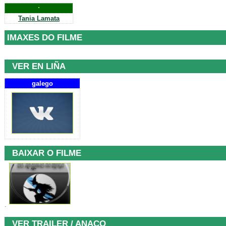
Tania Lamata
IMAXES DO FILME
VER EN LIÑA
galego
BAIXAR O FILME
.
VER TRAILER / ANACO