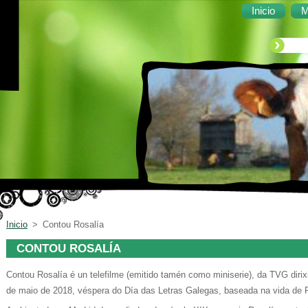
Inicio
M
Inicio
>
Contou Rosalía
CONTOU ROSALÍA
Contou Rosalía é un telefilme (emitido tamén como miniserie), da TVG diri
de maio de 2018, véspera do Día das Letras Galegas, baseada na vida de R