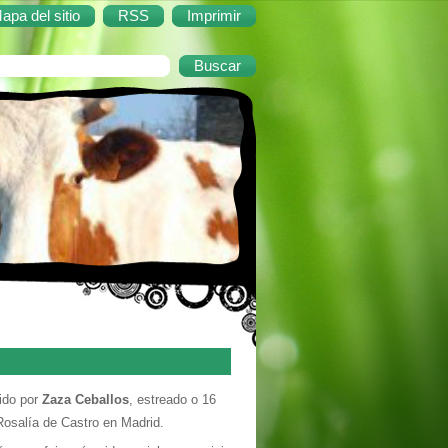
apa del sitio
RSS
Imprimir
xido por
Zaza Ceballos
, estreado o 16
osalía de Castro en Madrid.