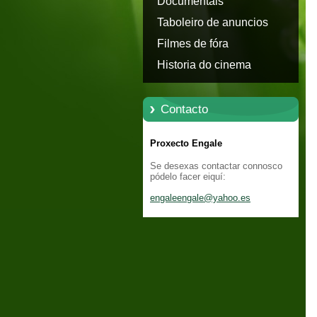
Documentais
Taboleiro de anuncios
Filmes de fóra
Historia do cinema
Contacto
Proxecto Engale
Se desexas contactar connosco
pódelo facer eiquí:
engaleen
gale@yah
oo.es