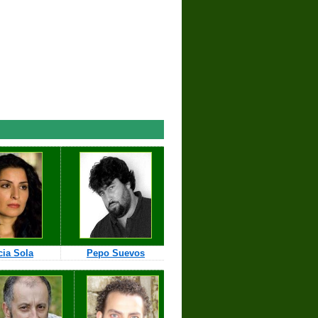
cia Sola
Pepo Suevos