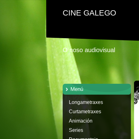
CINE GALEGO
O noso audiovisual
Menú
Longametraxes
Curtametraxes
Animación
Series