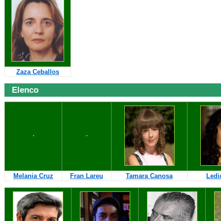
Zaza Ceballos
Elenco
Melania Cruz
Fran Lareu
Tamara Canosa
Ledi