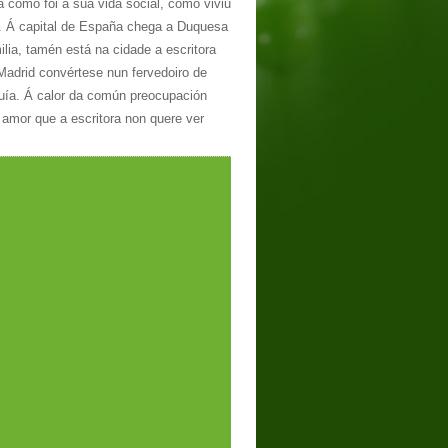
 como foi a súa vida social, como viviu
a. Á capital de España chega a Duquesa
ilia, tamén está na cidade a escritora
 Madrid convértese nun fervedoiro de
guía. Á calor da común preocupación
 amor que a escritora non quere ver