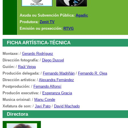
Axuda ou Subvención Pública:
Agadic
Produtora:
Zenit TV
Emisión ou proxección:
RTVG
FICHA ARTÍSTICA-TÉCNICA
Montaxe:
/
Gerardo Rodríguez
Dirección fotografía:
/
Diego Dussel
Guión:
/
Raúl Veiga
Produción delegada:
/
Fernando Madriñán
/
Fernando R. Ojea
Dirección artística:
/
Alexandra Fernández
Postprodución:
/
Fernando Alfonsí
Producón executiva:
/
Esperanza Gracia
Musica orixinal:
/
Manu Conde
Xefatura de son:
/
Javi Pato
/
David Machado
Directora