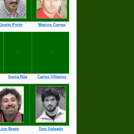
Josito Porto
Marcos Correa
Sonia Rúa
Carlos Villarino
Lino Braxe
Toni Salgado