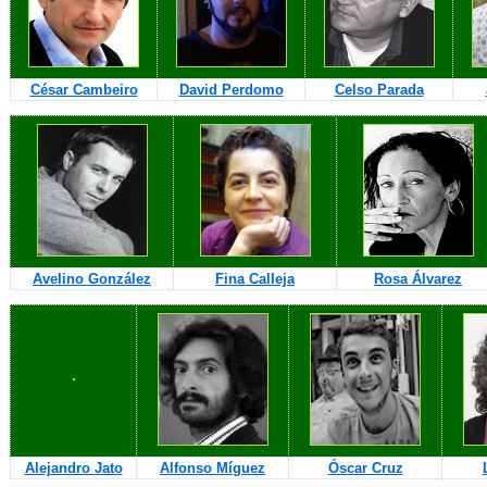
César Cambeiro
David Perdomo
Celso Parada
Avelino González
Fina Calleja
Rosa Álvarez
Alejandro Jato
Alfonso Míguez
Óscar Cruz