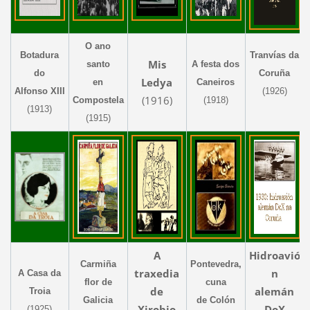
O ano
Botadura
Tranvías da
Mis
santo
A festa dos
do
Coruña
Ledya
en
Caneiros
Alfonso XIII
(1926)
(1916)
Compostela
(1918)
(1913)
(1915)
A
Hidroavió
Carmiña
Pontevedra,
traxedia
n
A Casa da
flor de
cuna
de
alemán
Troia
Galicia
de Colón
Xirobio
DoX
(1925)