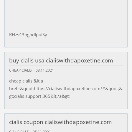
RHzs43hgndIpuiSy
buy cialis usa cialiswithdapoxetine.com
CHEAP CIALIS
08.11.2021
cheap cialis &lt;a
href=&quot;https://cialiswithdapoxetine.com/#&quot;&
gt;cialis support 365&lt;/a&gt;
cialis coupon cialiswithdapoxetine.com
CIALIS PILLS
05.11.2021