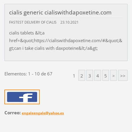
cialis generic cialiswithdapoxetine.com
FASTEST DELIVERY OF CIALIS
23.10.2021
cialis tablets &lt;a
href=&quot;https://cialiswithdapoxetine.com/#&quot;&
gt;can i take cialis with daxpoteine&lt;/a&gt;
Elementos: 1 - 10 de 67
1
2
3
4
5
>
>>
Correo:
engaleengale@yahoo.es