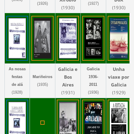
(1926)
(1927)
(1930)
(1930)
Galicia e
Unha
As nosas
Galicia
Bos
viaxe por
festas
Mariñeiros
1936-
Aires
Galicia
de alá
(1935)
2011
(1931)
(1929)
(1928)
(1936)