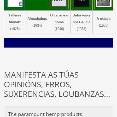
Talleres
O carro e o
Unha viaxe
Almadrabas
A estada
Alonarti
home
por
Galicia
(1934)
(1958)
(1928)
(1940)
(1953)
MANIFESTA AS TÚAS
OPINIÓNS, ERROS,
SUXERENCIAS, LOUBANZAS...
The paramount hemp products