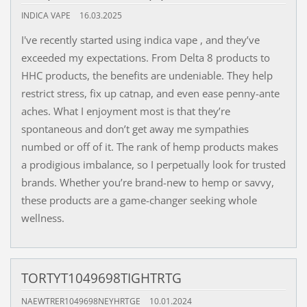
INDICA VAPE
16.03.2025
I've recently started using indica vape , and they’ve
exceeded my expectations. From Delta 8 products to
HHC products, the benefits are undeniable. They help
restrict stress, fix up catnap, and even ease penny-ante
aches. What I enjoyment most is that they’re
spontaneous and don’t get away me sympathies
numbed or off of it. The rank of hemp products makes
a prodigious imbalance, so I perpetually look for trusted
brands. Whether you’re brand-new to hemp or savvy,
these products are a game-changer seeking whole
wellness.
TORTYT1049698TIGHTRTG
NAEWTRER1049698NEYHRTGE
10.01.2024