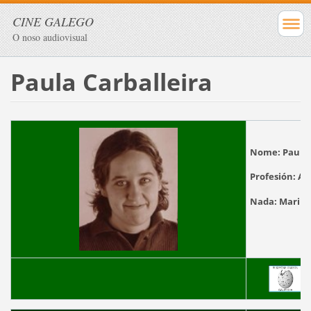
CINE GALEGO
O noso audiovisual
Paula Carballeira
Nome:
Paula 
Profesión:
Act
Nada:
Mariño