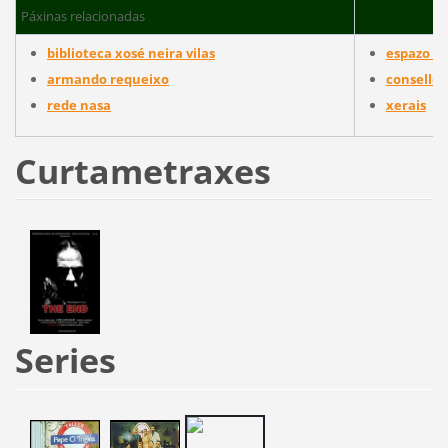
Páxinas relacionadas
biblioteca xosé neira vilas
espazo le
armando requeixo
consello 
rede nasa
xerais
Curtametraxes
Series