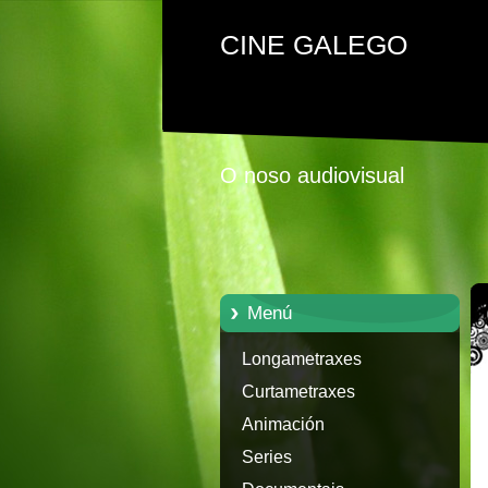
CINE GALEGO
O noso audiovisual
Menú
Longametraxes
Curtametraxes
Animación
Series