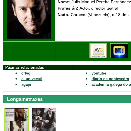
Nome:
Julio Manuel Pereira Fernández
Profesión:
Actor, director teatral
Nado:
Caracas (Venezuela)
Páxinas relacionadas
crtvg
youtube
el universal
diario de pontevedra
agapi
academia galega do a
Longametraxes