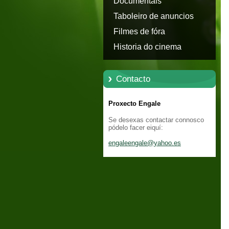
Documentais
Taboleiro de anuncios
Filmes de fóra
Historia do cinema
Contacto
Proxecto Engale
Se desexas contactar connosco
pódelo facer eiquí:
engaleen
gale@yah
oo.es