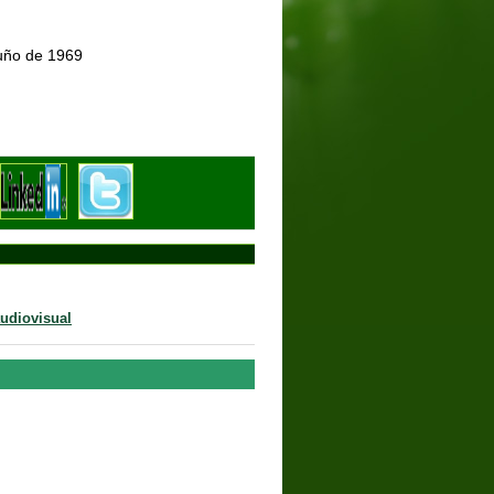
, o 18 de xuño de 1969
udiovisual