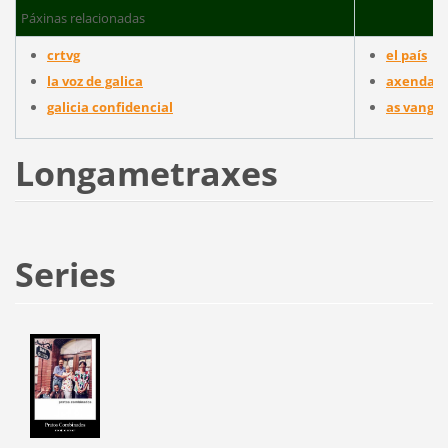
Páxinas relacionadas
crtvg
el país
la voz de galica
axenda cu
galicia confidencial
as vanga
Longametraxes
Series