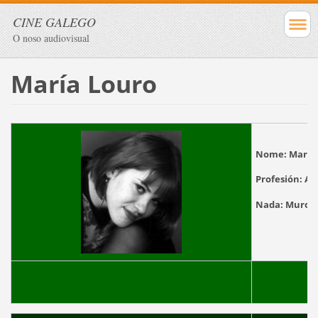
CINE GALEGO
O noso audiovisual
María Louro
Nome:
María
Profesión:
Act
Nada:
M