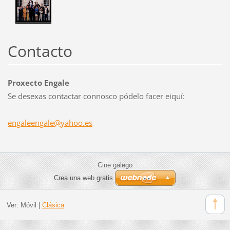
Contacto
Proxecto Engale
Se desexas contactar connosco pódelo facer eiquí:
engaleen
gale@yah
oo.es
Cine galego
Crea una web gratis
Ver:
Móvil
|
Clásica