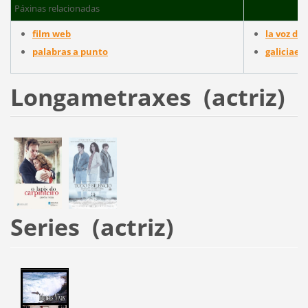
Páxinas relacionadas
film web
la voz de 
palabras a punto
galiciae
Longametraxes (actriz)
Series (actriz)