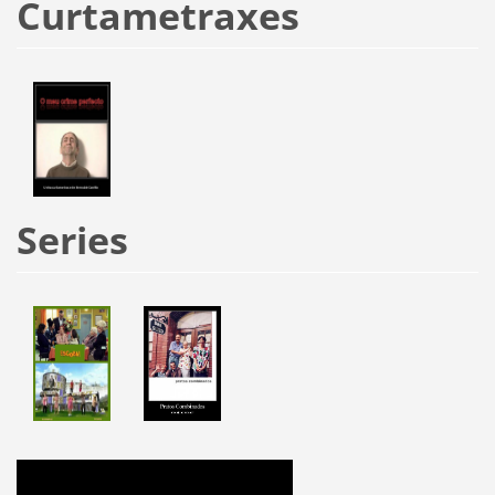
Curtametraxes
Series