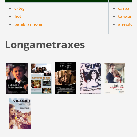
crtvg
carballo
fiot
tanxarin
palabras no ar
anecdota
Longametraxes