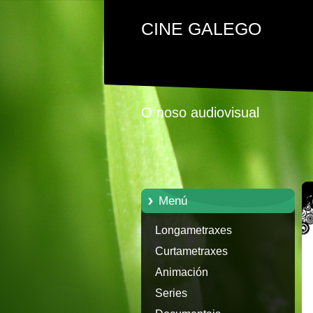
CINE GALEGO
O noso audiovisual
Menú
Longametraxes
Curtametraxes
Animación
Series