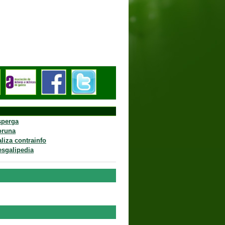
ense
sperga
oruna
aliza contrainfo
esgalipedia