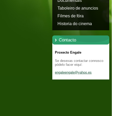
Documentais
Taboleiro de anuncios
Filmes de fóra
Historia do cinema
Contacto
Proxecto Engale
Se desexas contactar connosco
pódelo facer eiquí:
engaleen
gale@yah
oo.es