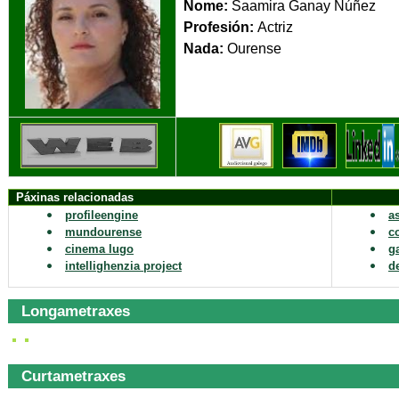
Nome:
Saamira Ganay Núñez
Profesión:
Actriz
Nada:
Our
Páxinas relacionadas
profileengine
a
mundourense
c
cinema lugo
g
intellighenzia project
d
Longametraxes
Curtametraxes