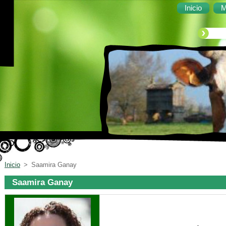
Inicio
M
Inicio
>
Saamira Ganay
Saamira Ganay