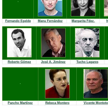
Fernando Epelde
Manu Fernández
Margarita Fdez.
N
Roberto Gómez
José A. Jiménez
Tucho Lagares
Pancho Martínez
Rebeca Montero
Vicente Montoto