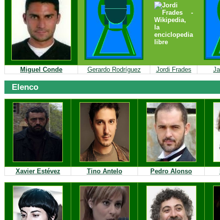
Miguel Conde
Gerardo Rodríguez
Jordi Frades
Ja
Elenco
Xavier Estévez
Tino Antelo
Pedro Alonso