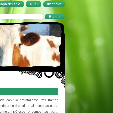
apa del sitio
RSS
Imprimir
 capítulo entrelázanse tres tramas
ando unha das crises alimentarias alerta
formula hipóteses e demóstraas para,