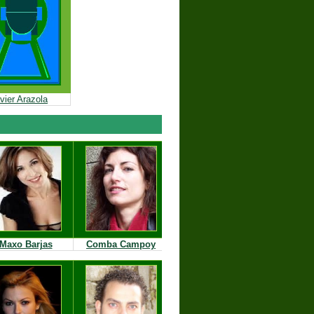
vier Arazola
Maxo Barjas
Comba Campoy