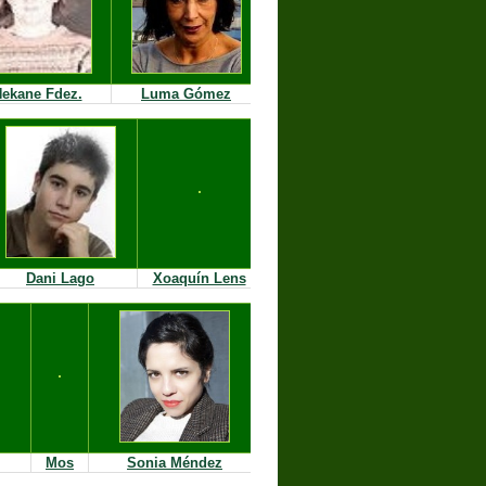
ekane Fdez.
Luma Gómez
Dani Lago
Xoaquín Lens
Mos
Sonia Méndez