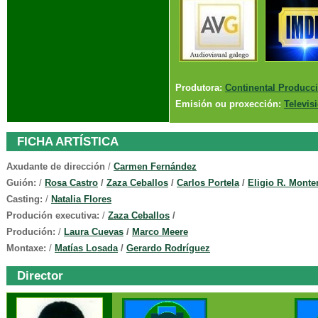
Produtora:
Continental Producc
Emisión ou proxección:
Televis
FICHA ARTÍSTICA
Axudante de dirección
/
Carmen Fernández
Guión:
/
Rosa Castro
/
Zaza Ceballos
/
Carlos Portela
/
Eligio R. Monte
Casting:
/
Natalia Flores
Produción executiva:
/
Zaza Ceballos
/
Produción:
/
Laura Cuevas
/
Marco Meere
Montaxe:
/
Matías Losada
/
Gerardo Rodríguez
Director