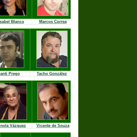
Isabel Blanco
Marcos Correa
anti Prego
Tacho González
inola Vázquez
Vicente de Souza