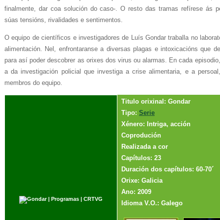
finalmente, dar coa solución do caso-. O resto das tramas refírese ás p
súas tensións, rivalidades e sentimentos.
O equipo de científicos e investigadores de Luís Gondar traballa no labora
alimentación. Nel, enfrontaranse a diversas plagas e intoxicacións que de
para así poder descobrer as orixes dos virus ou alarmas. En cada episodi
a da investigación policial que investiga a crise alimentaria, e a persoa
membros do equipo.
Titulo orixinal: Gondar
Tipo:
Serie
Xénero: Intriga, acción
Coprodución
Realizada a cor
Capítulos: 23
Duración dos capítulos: 60-70´
Orixe: Galicia
Ano: 2009
Idioma V.O.: Galego