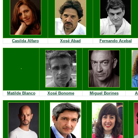
Casilda Alfaro
Xosé Abad
Fernando Acebal
Matilde Blanco
Xosé Bonome
Miguel Borines
A