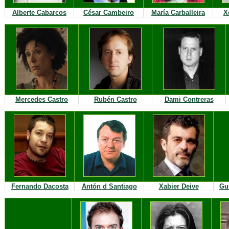
Alberte Cabarcos
César Cambeiro
María Carballeira
X
Mercedes Castro
Rubén Castro
Dami Contreras
Fernando Dacosta
Antón d Santiago
Xabier Deive
Gu