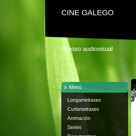
CINE GALEGO
O noso audiovisual
Menú
Longametraxes
Curtametraxes
Animación
Series