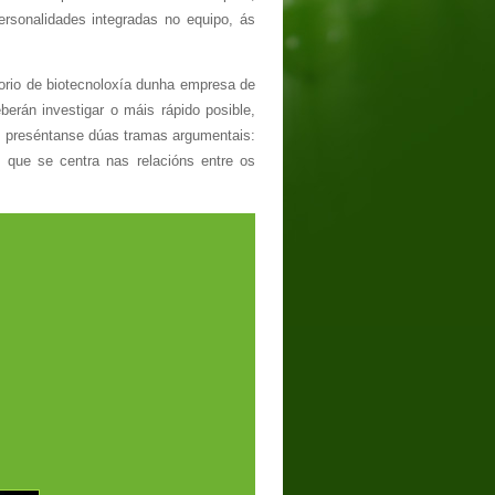
ersonalidades integradas no equipo, ás
torio de biotecnoloxía dunha empresa de
berán investigar o máis rápido posible,
o, preséntanse dúas tramas argumentais:
l, que se centra nas relacións entre os