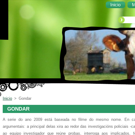
Inicio
M
Inicio
>
Gondar
GONDAR
A serie do ano 2009 está baseada no filme do mesmo nome. En cada
argumentais: a principal delas xira ao redor das investigacións policiais -c
ao equipo investigador que reúne probas, interroga aos implicados, 