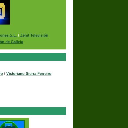
iones.S.L.
/
Zénit Televisión
ión de Galicia
ro
/
Victoriano Sierra Ferreiro