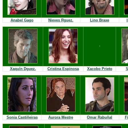
Anabel Gago
Nieves Rguez.
Lino Braxe
Xaquín Dguez.
Cristina Espinosa
Xacobo Prieto
S
Sonia Castiñeiras
Aurora Mestre
Omar Rabuñal
F