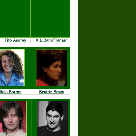
Tito Asorey
X.L.Baño"Tanas"
licia Borrás
Beatriz Bravo