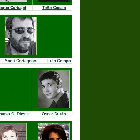
oque Carbajal
Toño Casais
Santi Cortegoso
Luis Crespo
stavo G. Dieste
Oscar Durán