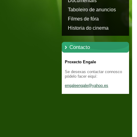
Documentais
Taboleiro de anuncios
Filmes de fóra
Historia do cinema
Contacto
Proxecto Engale
Se desexas contactar connosco
pódelo facer eiquí:
engaleen
gale@yah
oo.es