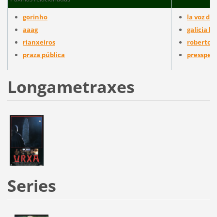
gorinho
la voz de 
aaag
galicia h
rianxeiros
roberto v
praza pública
presspeo
Longametraxes
Series