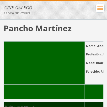
CINE GALEGO
O noso audiovisual
Pancho Martínez
Nome:
André
Profesión:
Act
Nado:
Rianxo
Falecido:
Ria
Páxinas relacionadas