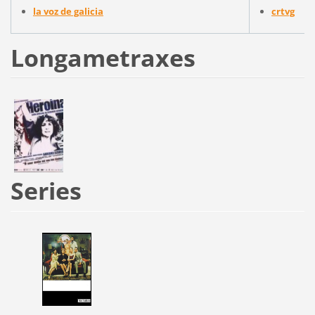
la voz de galicia
crtvg
Longametraxes
Series