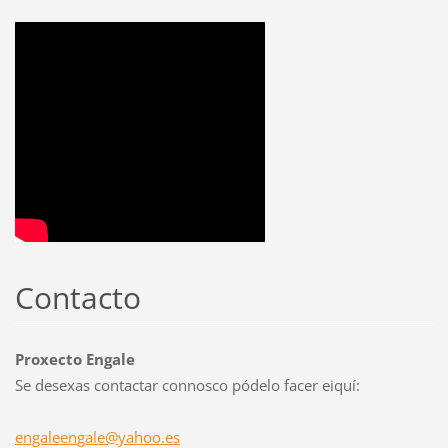
Contacto
Proxecto Engale
Se desexas contactar connosco pódelo facer eiquí:
engaleen
gale@yah
oo.es