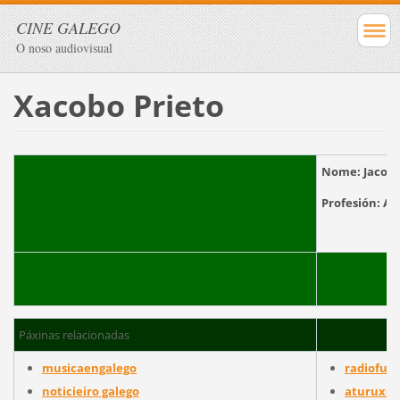
CINE GALEGO
O noso audiovisual
Xacobo Prieto
Nome:
Jacobo
Profesión:
Páxinas relacionadas
musicaengalego
radiofusi
noticieiro galego
aturuxo 