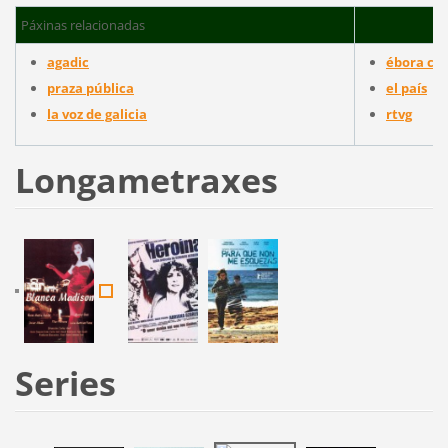
Páxinas relacionadas
agadic
ébora cas
praza pública
el país
la voz de galicia
rtvg
Longametraxes
Series