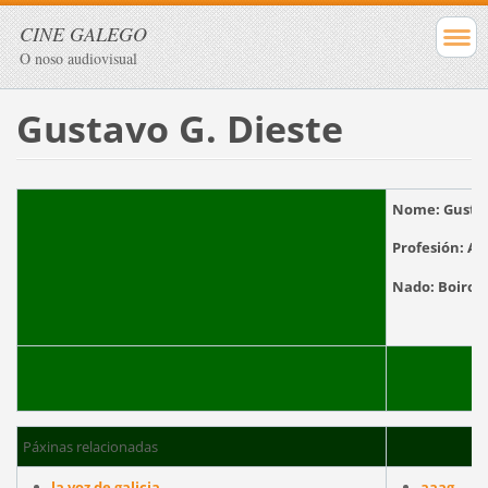
CINE GALEGO
O noso audiovisual
Gustavo G. Dieste
Nome:
Gustav
Profesión:
Act
Nado:
Boir
Páxinas relacionadas
la voz de galicia
aaag