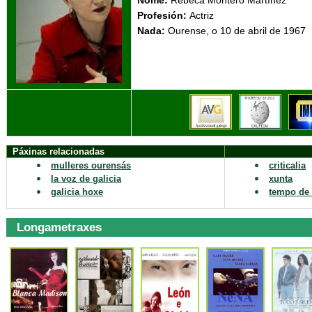
Profesión:
Actriz
Nada:
Ourense, o 10 
Páxinas relacionadas
mulleres ourensás
criticalia
la voz de galicia
xunta
galicia hoxe
tempo de 
Longametraxes