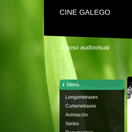
CINE GALEGO
O noso audiovisual
Menú
Longametraxes
Curtametraxes
Animación
Series