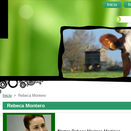
Inicio
M
Inicio
>
Rebeca Montero
Rebeca Montero
Nome:
Rebeca Montero Martínez