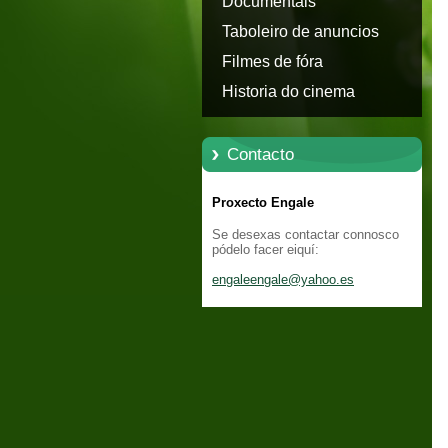
Documentais
Taboleiro de anuncios
Filmes de fóra
Historia do cinema
Contacto
Proxecto Engale
Se desexas contactar connosco
pódelo facer eiquí:
engaleen
gale@yah
oo.es