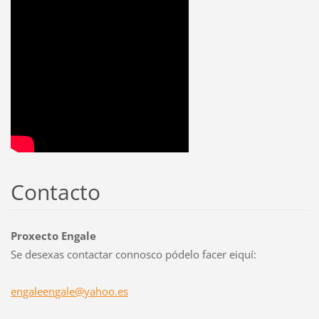
Contacto
Proxecto Engale
Se desexas contactar connosco pódelo facer eiquí:
engaleen
gale@yah
oo.es