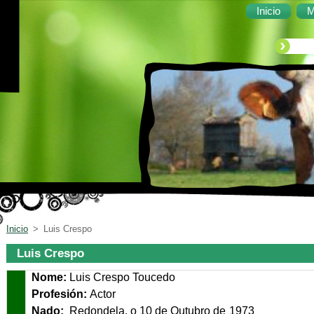
Inicio
M
Inicio
>
Luis Crespo
Luis Crespo
Nome:
Luis Crespo Toucedo
Profesión:
Actor
Nado:
Redondela, o 10 de O