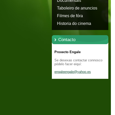
Documentais
Taboleiro de anuncios
Filmes de fóra
Historia do cinema
Contacto
Proxecto Engale
Se desexas contactar connosco
pódelo facer eiquí:
engaleen
gale@yah
oo.es