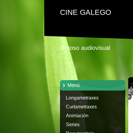
CINE GALEGO
O noso audiovisual
Menú
Longametraxes
Curtametraxes
Animación
Series