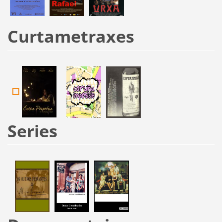
Curtametraxes
Series