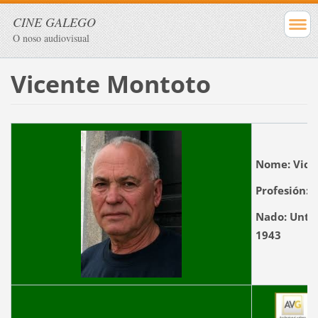
CINE GALEGO
O noso audiovisual
Vicente Montoto
Nome:
Vic
Profesión:
A
Nado:
Untes
1