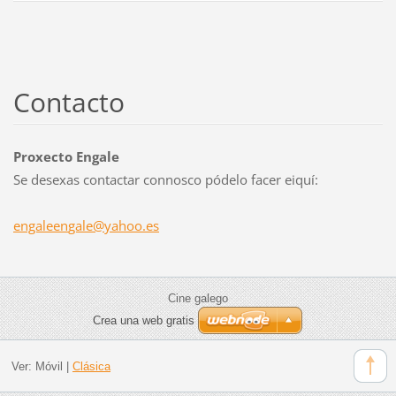
Contacto
Proxecto Engale
Se desexas contactar connosco pódelo facer eiquí:
engaleen
gale@yah
oo.es
Cine galego
Crea una web gratis
Ver:
Móvil
|
Clásica