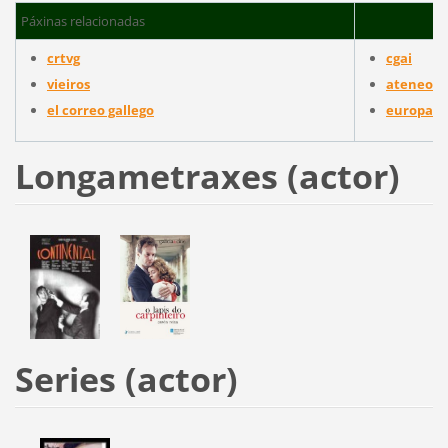
Páxinas relacionadas
crtvg
cgai
vieiros
ateneo f
el correo gallego
europapr
Longametraxes (actor)
Series (actor)