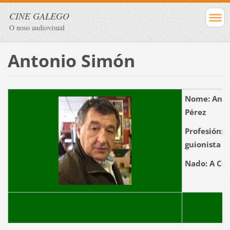
CINE GALEGO
O noso audiovisual
Antonio Simón
Nome:
Anto
Pére
Profesión:
A
guionista
Nado:
A 