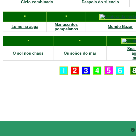
Ciclo combinado
Despois do silencio
Manuscritos
Lume na auga
Mundo Bazar
pompeianos
Soa 
O sol nos chaos
Os soños do mar
ag
o