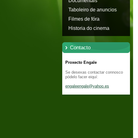
Documentais
Taboleiro de anuncios
Filmes de fóra
Historia do cinema
Contacto
Proxecto Engale
Se desexas contactar connosco
pódelo facer eiquí:
engaleen
gale@yah
oo.es