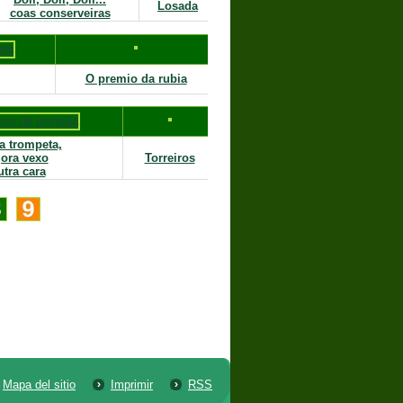
Losada
coas conserveiras
O premio da rubia
a trompeta,
ora vexo
Torreiros
utra cara
Mapa del sitio
Imprimir
RSS