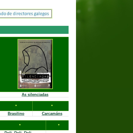
As silenciadas
Brasilino
Carcamáns
Doli, Doli, Doli...