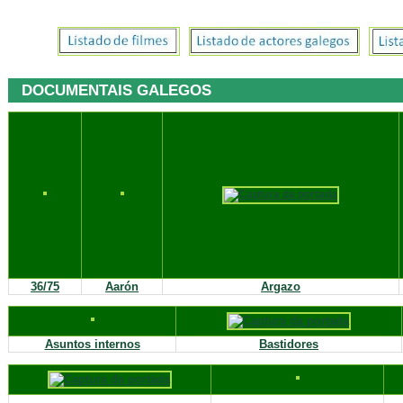
DOCUMENTAIS GALEGOS
36/75
Aarón
Argazo
Asuntos internos
Bastidores