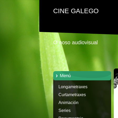
CINE GALEGO
O noso audiovisual
Menú
Longametraxes
Curtametraxes
Animación
Series