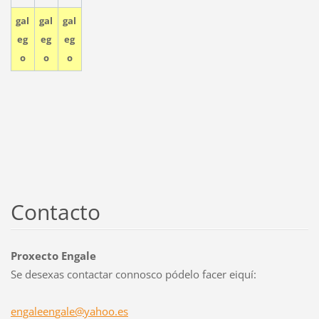
gal
gal
gal
eg
eg
eg
o
o
o
Contacto
Proxecto Engale
Se desexas contactar connosco pódelo facer eiquí:
engaleen
gale@yah
oo.es