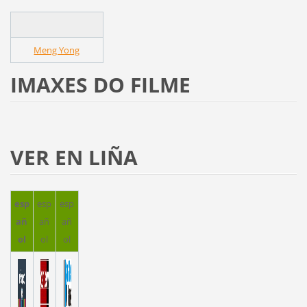
Meng Yong
IMAXES DO FILME
VER EN LIÑA
esp
esp
esp
añ
añ
añ
ol
ol
ol