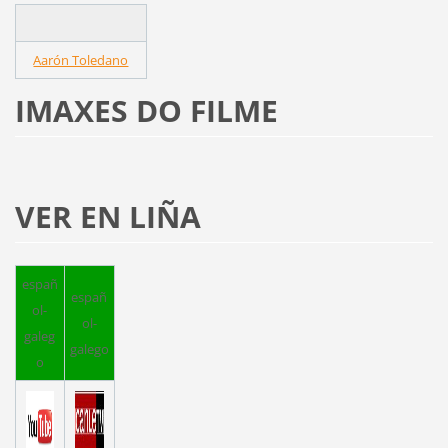
Aarón Toledano
IMAXES DO FILME
VER EN LIÑA
españ
españ
ol-
ol-
galeg
galego
o