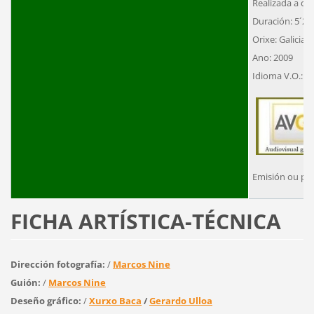
Realizada a cor
Duración: 5´20´
Orixe: Galicia
Ano: 2009
Idioma V.O.: C
Emisión ou pr
FICHA ARTÍSTICA-TÉCNICA
Dirección fotografía:
/
Marcos Nine
Guión:
/
Marcos Nine
Deseño gráfico:
/
Xurxo Baca
/
Gerardo Ulloa