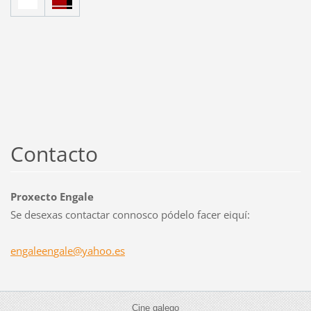
Contacto
Proxecto Engale
Se desexas contactar connosco pódelo facer eiquí:
engaleen
gale@yah
oo.es
Cine galego