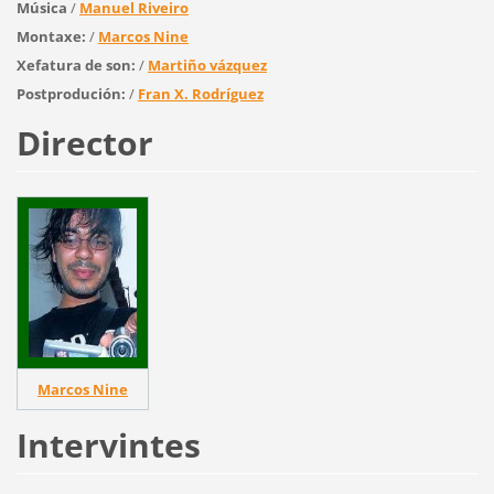
Música
/
Manuel Riveiro
Montaxe:
/
Marcos Nine
Xefatura de son:
/
Martiño vázquez
Postprodución:
/
Fran X. Rodríguez
Director
Marcos Nine
Intervintes