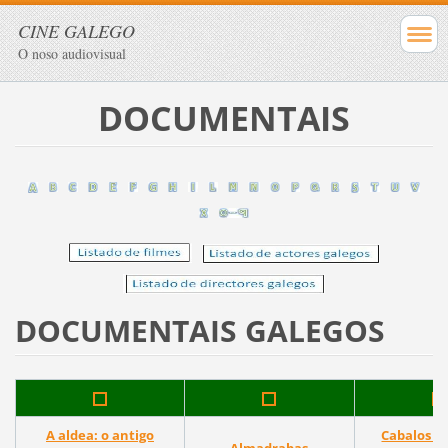
CINE GALEGO
O noso audiovisual
DOCUMENTAIS
DOCUMENTAIS GALEGOS
A aldea: o antigo
Cabalos d
Almadrabas