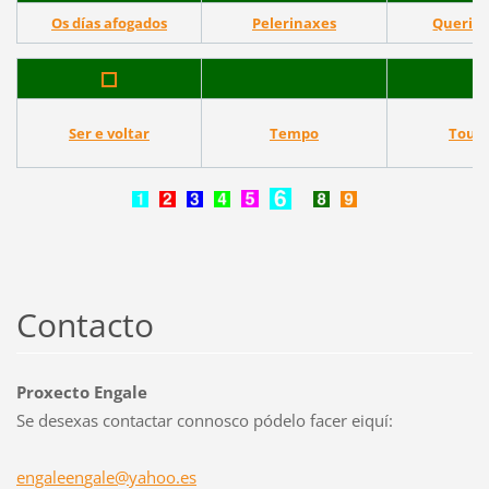
Os días afogados
Pelerinaxes
Querida
Ser e voltar
Tempo
Toure
Contacto
Proxecto Engale
Se desexas contactar connosco pódelo facer eiquí:
engaleen
gale@yah
oo.es