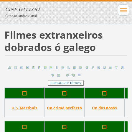
CINE GALEGO
O noso audiovisual
Filmes extranxeiros
dobrados ó galego
U.S. Marshals
Un crime perfecto
Un dos nosos