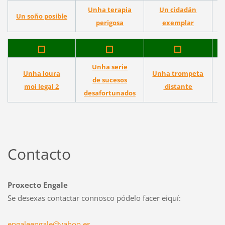
Unha terapia
Un cidadán
Un soño posible
perigosa
exemplar
Unha serie
Unha loura
Unha trompeta
de sucesos
U
moi legal 2
distante
desafortunados
Contacto
Proxecto Engale
Se desexas contactar connosco pódelo facer eiquí:
engaleen
gale@yah
oo.es