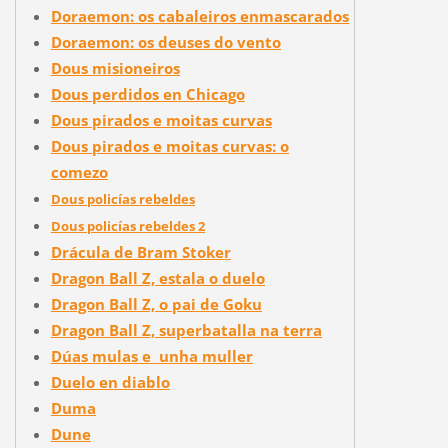
Doraemon: os cabaleiros enmascarados
Doraemon: os deuses do vento
Dous misioneiros
Dous perdidos en Chicago
Dous pirados e moitas curvas
Dous pirados e moitas curvas: o
comezo
Dous policías rebeldes
Dous policías rebeldes 2
Drácula de Bram Stoker
Dragon Ball Z, estala o duelo
Dragon Ball Z, o pai de Goku
Dragon Ball Z, superbatalla na terra
Dúas mulas e unha muller
Duelo en diablo
Duma
Dune