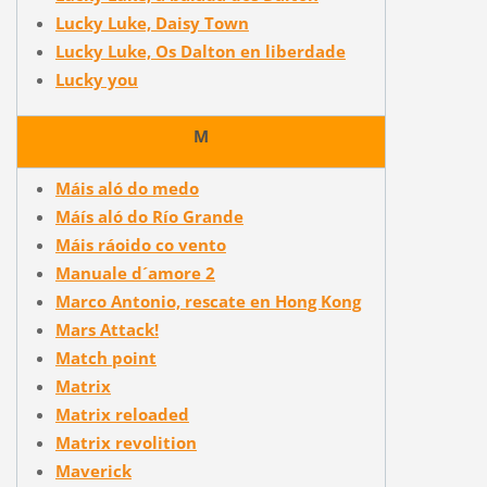
Lucky Luke, Daisy Town
Lucky Luke, Os Dalton en liberdade
Lucky you
M
Máis aló do medo
Máís aló do Río Grande
Máis ráoido co vento
Manuale d´amore 2
Marco Antonio, rescate en Hong Kong
Mars Attack!
Match point
Matrix
Matrix reloaded
Matrix revolition
Maverick