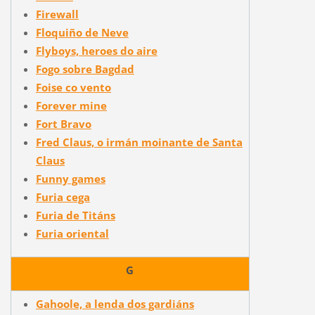
Firewall
Floquiño de Neve
Flyboys, heroes do aire
Fogo sobre Bagdad
Foise co vento
Forever mine
Fort Bravo
Fred Claus, o irmán moinante de Santa
Claus
Funny games
Furia cega
Furia de Titáns
Furia oriental
G
Gahoole, a lenda dos gardiáns