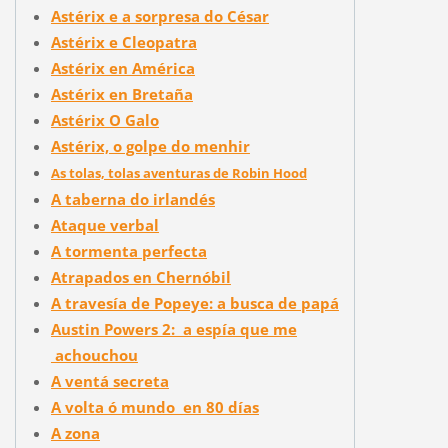
Astérix e a sorpresa do César
Astérix e Cleopatra
Astérix en América
Astérix en Bretaña
Astérix O Galo
Astérix, o golpe do menhir
As tolas, tolas aventuras de Robin Hood
A taberna do irlandés
Ataque verbal
A tormenta perfecta
Atrapados en Chernóbil
A travesía de Popeye: a busca de papá
Austin Powers 2: a espía que me
achouchou
A ventá secreta
A volta ó mundo en 80 días
A zona