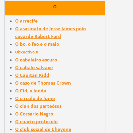
O
O arrecife
O asasinato de Jesse James polo
covarde Robert Ford
O bo, o feo e o malo
Obxectivo X
O cabaleiro escuro
O cabalo salvaxe
O Capitán Kidd
O caso de Thomas Crown
O Cid, a lenda
O círculo de lume
O clan dos parteósos
O Corsario Negro
O cuarto protocolo
O club social de Cheyene