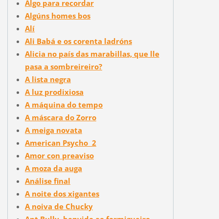
Algo para recordar
Algúns homes bos
Alí
Ali Babá e os corenta ladróns
Alicia no país das marabillas, que lle
pasa a sombreireiro?
A lista negra
A luz prodixiosa
A máquina do tempo
A máscara do Zorro
A meiga novata
American Psycho 2
Amor con preaviso
A moza da auga
Análise final
A noite dos xigantes
A noiva de Chucky
Ant Bully, benvido ao formigueiro