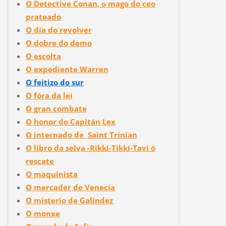
O Detective Conan, o mago do ceo
prateado
O día do revolver
O dobre do demo
O escolta
O expediente Warren
O feitizo do sur
O fóra da lei
O gran combate
O honor do Capitán Lex
O internado de Saint Trinian
O libro da selva -Rikki-Tikki-Tavi ó
rescate
O maquinista
O mercader de Venecia
O misterio de Galindez
O monxe