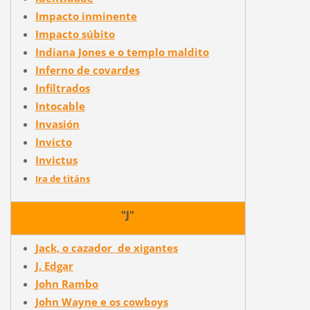
Impacto inminente
Impacto súbito
Indiana Jones e o templo maldito
Inferno de covardes
Infiltrados
Intocable
Invasión
Invicto
Invictus
Ira de titáns
"J"
Jack, o cazador de xigantes
J. Edgar
John Rambo
John Wayne e os cowboys