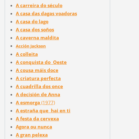
A carreira do século
A casa das dagas voadoras
A casa do lago
A casa dos soños
A caverna maldita
Acción Jackson
A colleita
A conquista do Oeste
A cousa máis doce
A criatura perfecta
A cuadrilla dos once
A decisión de Anna
A esmorga
(1977)
A estraña que hai en ti
A festa da cervexa
Agora ou nunca
A gran pelexa