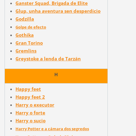
Ganster Squad, Brigada de Elite
Glup, unha aventura sen desperdicio
Godzilla
Golpe de efecto
Gothika
Gran Torino
Gremlins
Greystoke a lenda de Tarzán
H
Happy feet
Happy feet 2
Harry o executor
Harry o forte
Harry o sucio
Harry Potter e a cámara dos segredos