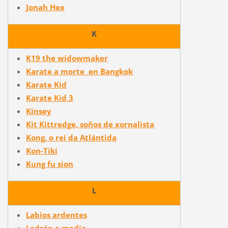
Jonah Hex
K
K19 the widowmaker
Karate a morte en Bangkok
Karate Kid
Karate Kid 3
Kinsey
Kit Kittredge, soños de xornalista
Kong, o rei da Atlántida
Kon-Tiki
Kung fu sion
L
Labios ardentes
Ladrón e medio