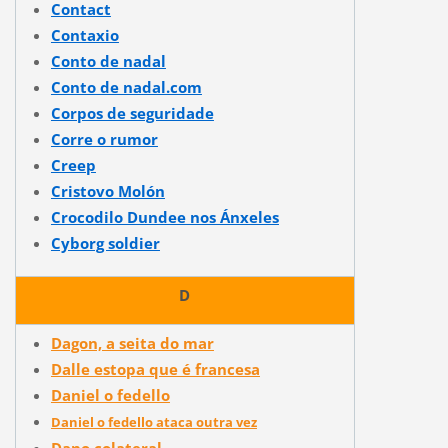
Contact
Contaxio
Conto de nadal
Conto de nadal.com
Corpos de seguridade
Corre o rumor
Creep
Cristovo Molón
Crocodilo Dundee nos Ánxeles
Cyborg soldier
D
Dagon, a seita do mar
Dalle estopa que é francesa
Daniel o fedello
Daniel o fedello ataca outra vez
Dano colateral