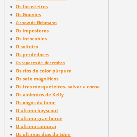
Os forasteiros
Os Goonies
O show de Eichmann
Os impostores
Os intocables
O solteiro
Os perdedores
Os rapaces de decembro
Os ríos de color púrpura
Os sete magnificos
Os tres mosqueteiros- salvar a coroa
Os violentos de Kelly
Os xogos da fame
O último boyscout
O último gran heroe
O último samurai
Os últimos días do Edén