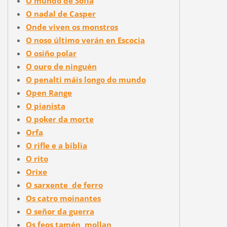
O mundo de Sofía
O nadal de Casper
Onde viven os monstros
O noso último verán en Escocia
O osiño polar
O ouro de ninguén
O penalti máis longo do mundo
Open Range
O pianista
O poker da morte
Orfa
O rifle e a biblia
O rito
Orixe
O sarxente de ferro
Os catro moinantes
O señor da guerra
Os feos tamén mollan