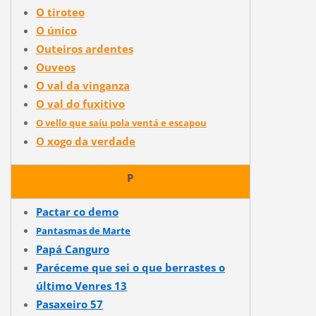
O tiroteo
O único
Outeiros ardentes
Ouveos
O val da vinganza
O val do fuxitivo
O vello que saíu pola ventá e escapou
O xogo da verdade
P
Pactar co demo
Pantasmas de Marte
Papá Canguro
Paréceme que sei o que berrastes o
último Venres 13
Pasaxeiro 57