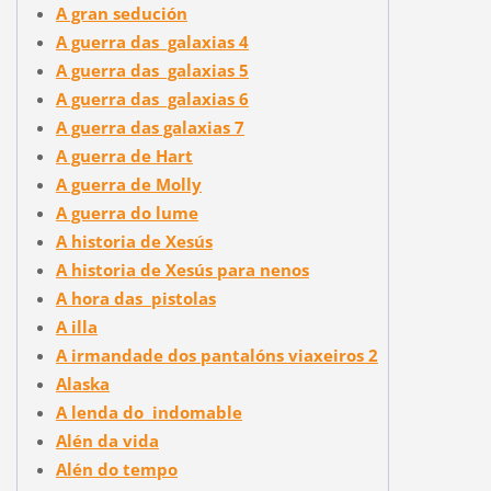
A gran sedución
A guerra das galaxias 4
A guerra das galaxias 5
A guerra das galaxias 6
A guerra das galaxias 7
A guerra de Hart
A guerra de Molly
A guerra do lume
A historia de Xesús
A historia de Xesús para nenos
A hora das pistolas
A illa
A irmandade dos pantalóns viaxeiros 2
Alaska
A lenda do indomable
Alén da vida
Alén do tempo