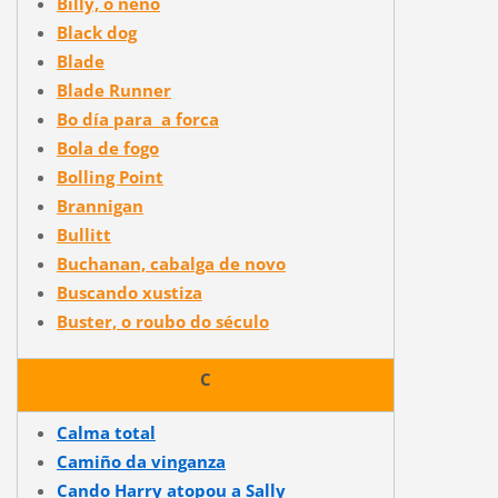
Billy, o neno
Black dog
Blade
Blade Runner
Bo día para a forca
Bola de fogo
Bolling Point
Brannigan
Bullitt
Buchanan, cabalga de novo
Buscando xustiza
Buster, o roubo do século
C
Calma total
Camiño da vinganza
Cando Harry atopou a Sally