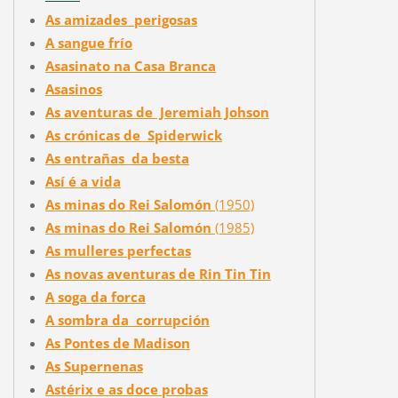
As amizades perigosas
A sangue frío
Asasinato na Casa Branca
Asasinos
As aventuras de Jeremiah Johson
As crónicas de Spiderwick
As entrañas da besta
Así é a vida
As minas do Rei Salomón
(1950)
As minas do Rei Salomón
(1985)
As mulleres perfectas
As novas aventuras de Rin Tin Tin
A soga da forca
A sombra da corrupción
As Pontes de Madison
As Supernenas
Astérix e as doce probas