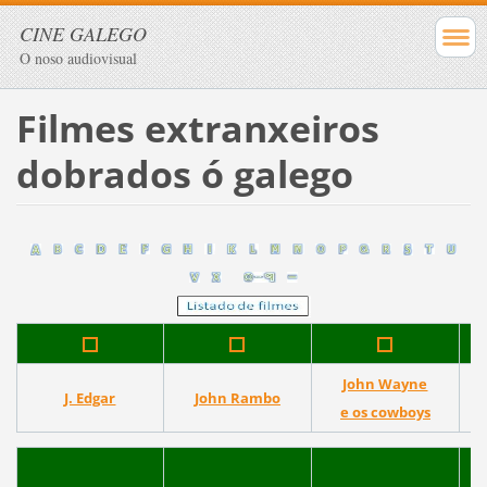
CINE GALEGO
O noso audiovisual
Filmes extranxeiros
dobrados ó galego
John Wayne
J. Edgar
John Rambo
e os cowboys